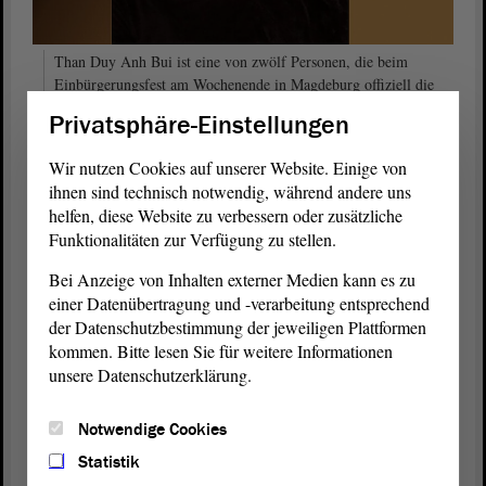
Than Duy Anh Bui ist eine von zwölf Personen, die beim
Einbürgerungsfest am Wochenende in Magdeburg offiziell die
neue Staatsbürgerschaft erhalten haben. Foto: privat
Privatsphäre-Einstellungen
Mit Blick auf die vermutlich 800 000 Flüchtlinge, die bundesweit in
Wir nutzen Cookies auf unserer Website. Einige von
diesem Jahr noch erwartet werden, sagt Than Duy Anh: „Es gibt
ihnen sind technisch notwendig, während andere uns
Themenbereiche in der Politik, die man nicht quantifizieren sollte.
helfen, diese Website zu verbessern oder zusätzliche
Es dürfte nicht heißen, diese Flüchtlinge kosten uns zu viel.“ Vor
Funktionalitäten zur Verfügung zu stellen.
dem Hintergrund der eigenen Biographie seien ihrer Ansicht nach
vier Säulen bei der Integration besonders wichtig: Sprache, Bildung,
Bei Anzeige von Inhalten externer Medien kann es zu
Arbeit und gesellschaftliches Engagement. „Gerade weil ich der
einer Datenübertragung und -verarbeitung entsprechend
deutschen Gesellschaft so viel verdanke, möchte ich ihr in den
der Datenschutzbestimmung der jeweiligen Plattformen
nächsten Jahren gern etwas zurückgeben.“
kommen. Bitte lesen Sie für weitere Informationen
unsere Datenschutzerklärung.
Voraussetzungen für eine
Notwendige Cookies
Einbürgerung:
Statistik
unbefristetes Aufenthaltsrecht zum Zeitpunkt