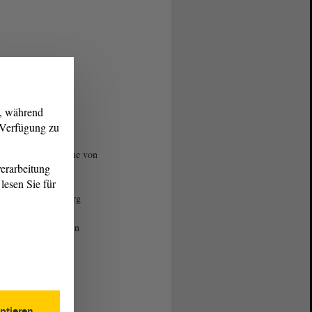
g, während
r Verfügung zu
uy Anh Bui ist eine von
erarbeitung
Personen, die beim
lesen Sie für
gerungsfest am
nende in Magdeburg
ll die neue
bürgerschaft erhalten
 Foto: privat
ptieren