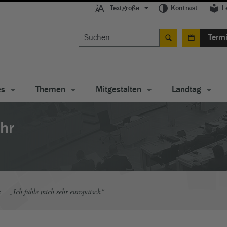
Textgröße
Kontrast
L
Term
es
Themen
Mitgestalten
Landtag
ehr
s
„Ich fühle mich sehr europäisch“