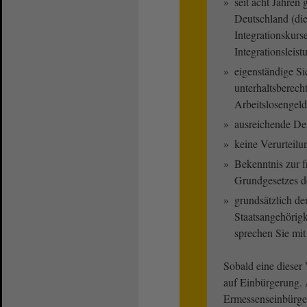
seit acht Jahren
Deutschland (die
Integrationskurs
Integrationsleist
eigenständige Si
unterhaltsberech
Arbeitslosengeld
ausreichende De
keine Verurteilu
Bekenntnis zur 
Grundgesetzes d
grundsätzlich de
Staatsangehörigk
sprechen Sie mi
Sobald eine dieser 
auf Einbürgerung. 
Ermessenseinbürge