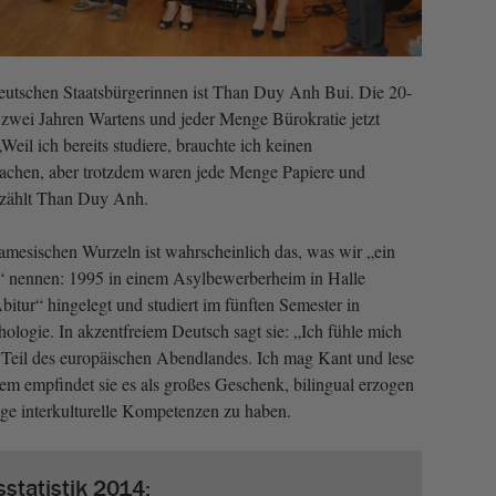
eutschen Staatsbürgerinnen ist Than Duy Anh Bui. Die 20-
ch zwei Jahren Wartens und jeder Menge Bürokratie jetzt
Weil ich bereits studiere, brauchte ich keinen
achen, aber trotzdem waren jede Menge Papiere und
rzählt Than Duy Anh.
amesischen Wurzeln ist wahrscheinlich das, was wir „ein
n“ nennen: 1995 in einem Asylbewerberheim in Halle
Abitur“ hingelegt und studiert im fünften Semester in
ologie. In akzentfreiem Deutsch sagt sie: „Ich fühle mich
s Teil des europäischen Abendlandes. Ich mag Kant und lese
dem empfindet sie es als großes Geschenk, bilingual erzogen
ge interkulturelle Kompetenzen zu haben.
statistik 2014: