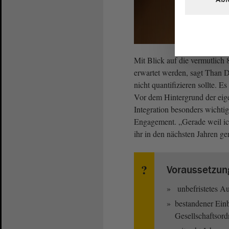
Mit Blick auf die vermutlich
erwartet werden, sagt Than D
nicht quantifizieren sollte. E
Vor dem Hintergrund der eige
Integration besonders wichtig
Engagement. „Gerade weil ich
ihr in den nächsten Jahren g
Voraussetzung
unbefristetes Au
bestandener Einb
Gesellschaftsord