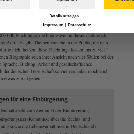
Details anzeigen
Impressum
|
Datenschutz
 800 000 Flüchtlinge, die bundesweit in diesem Jahr noch
uy Anh: „Es gibt Themenbereiche in der Politik, die man
s dürfte nicht heißen, diese Flüchtlinge kosten uns zu viel.“
nen Biographie seien ihrer Ansicht nach vier Säulen bei der
: Sprache, Bildung, Arbeit und gesellschaftliches
 der deutschen Gesellschaft so viel verdanke, möchte ich
ern etwas zurückgeben.“
en für eine Einbürgerung:
fenthaltsrecht zum Zeitpunkt der Einbürgerung
ürgerungstest (Kenntnisse über die Rechts- und
nung sowie die Lebensverhältnisse in Deutschland)