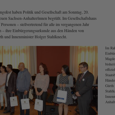
gsfest haben Politik und Gesellschaft am Sonntag, 20.
 neuen Sachsen-Anhalter/innen begrüßt. Im Gesellschaftshaus
Personen – stellvertretend für alle im vergangenen Jahr
n – ihre Einbürgerungsurkunde aus den Händen von
rth und Innenminister Holger Stahlknecht.
Im Ra
Einbür
Magdeb
bisher
offizie
Staats
Händen
Gürth 
Stahlk
Innenm
Anhalt