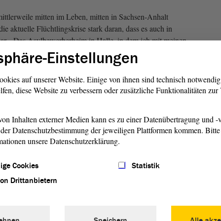
lerweile mitten im Leben, mitten in Sachsen-Anhalt
ie aktuelle Flüchtlingskrise stark daran, dass es auch in
ar. „Das Asylbewerberheim in Halle, in dem ich mit meinen
 war sehr weit weg von den Deutschen und ich hatte den
sphäre-Einstellungen
cht auf Integration ausgelegt war.“ Als Kind und Jugendliche
wegen ihre Herkunft erlebt, dennoch ist sie unheimlich
ookies auf unserer Website. Einige von ihnen sind technisch notwendi
eben, mit all seinen Bildungs- und Entwicklungschancen.
lfen, diese Website zu verbessern oder zusätzliche Funktionalitäten zu
Than D
on Inhalten externer Medien kann es zu einer Datenübertragung und -v
zwölf 
der Datenschutzbestimmung der jeweiligen Plattformen kommen. Bitte 
Einbür
mationen unsere Datenschutzerklärung.
Woche
offizie
Staats
ige Cookies
Statistik
haben.
von Drittanbietern
ehnen
Speichern
Alle akze