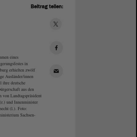
Beitrag teilen:
hmen eines
gerungsfestes in
urg erhielten zwölf
ige Ausländer/innen
ll ihre deutsche
bürgerschaft aus den
 von Landtagspräsident
(r.) und Innenminister
necht (l.). Foto:
inisterium Sachsen-