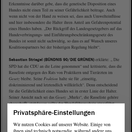
Erkenntnisse darüber gebe, dass die genetische Disposition eines
Hundes nicht einen Teil zu seiner Gefährlichkeit beitrage. Auch
wenn nicht von der Hand zu weisen sei, dass auch Umwelteinflüsse
und hier insbesondere die Halter ihren Anteil am Gefahrenpotential
eines Hundes haben. „Der Rückgriff des Landesgesetzgebers auf das
Hundeverbringungs- und Einführungsbeschränkungsgesetz des
Bundes ist somit nicht sachwidrig, so dass es auf Wunsch unseres
Koalitionspartners bei der bisherigen Regelung bleibt“.
erklärte: „ Die
Sebastian Striegel (BÜNDNIS 90/DIE GRÜNEN)
SPD hat die CDU an die Leine genommen“ und kritisierte, dass die
Rasseliste entgegen des Rats von Praktikern und Tierärzten im
Gesetz
bleibe. Seine
Fraktion
halte sie für „einseitig,
diskriminierend und letztendlich willkürlich“. Denn entscheidend
für die Gefährlichkeit eines Hundes sei in erster Linie der Halter.
Seiner Ansicht nach sei das
Gesetz
„Murks“, die Rasseliste gehöre
abgeschafft, stattdessen sollte der Hundeführerschein eingeführt
werden.
Privatsphäre-Einstellungen
Die Zielsetzung des Gesetzes liege in der Gefahrenprävention, daran
Wir nutzen Cookies auf unserer Website. Einige von
habe sich nichts geändert und daran sollte auch festgehalten werden,
ihnen sind technisch notwendig, während andere uns