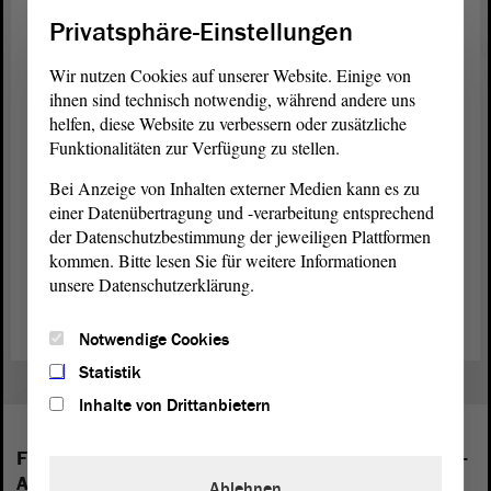
sprach sich für die Annahme des Gesetzentwurfs aus.
Privatsphäre-Einstellungen
Jugendteilhabegesetz geht in dritte Runde
Wir nutzen Cookies auf unserer Website. Einige von
Um junge Menschen in Sachsen-Anhalt besser in die politische
ihnen sind technisch notwendig, während andere uns
Entscheidungsfindung einzubinden, legte die
Fraktion
DIE LINKE
helfen, diese Website zu verbessern oder zusätzliche
im Februar 2014 ein Kinder- und Jugendteilhabegesetz vor. Das
Funktionalitäten zur Verfügung zu stellen.
Gesetz
soll eine Änderung der Verfassung bewirken und der
eigenständigen Persönlichkeit von Kindern und Jugendlichen mehr
Bei Anzeige von Inhalten externer Medien kann es zu
Beachtung schenken. Der
Ausschuss
für Arbeit und Soziales
einer Datenübertragung und -verarbeitung entsprechend
empfahl, den Gesetzentwurf abzulehnen. Verfassungsändernde
der Datenschutzbestimmung der jeweiligen Plattformen
Gesetzesteile müssen laut
Geschäftsordnung
aber drei Beratungen
kommen. Bitte lesen Sie für weitere Informationen
im
Plenum
durchlaufen. Daher wurde der Gesetzentwurf zurück in
unsere Datenschutzerklärung.
die Ausschüsse überwiesen.
Notwendige Cookies
Statistik
Inhalte von Drittanbietern
Folgende Fraktionen sind im Landtag von Sachsen-
Anhalt vertreten:
Ablehnen