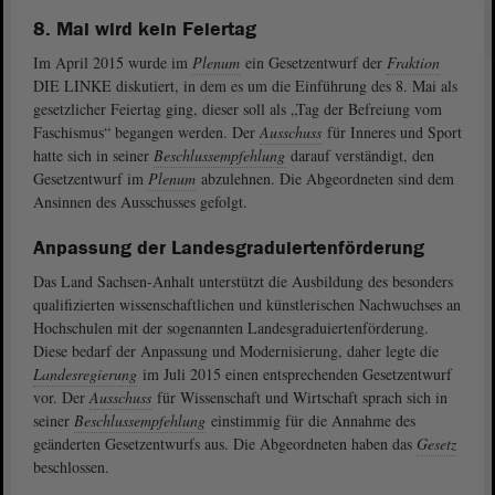
8. Mai wird kein Feiertag
Im April 2015 wurde im
Plenum
ein Gesetzentwurf der
Fraktion
DIE LINKE diskutiert, in dem es um die Einführung des 8. Mai als
gesetzlicher Feiertag ging, dieser soll als „Tag der Befreiung vom
Faschismus“ begangen werden. Der
Ausschuss
für Inneres und Sport
hatte sich in seiner
Beschlussempfehlung
darauf verständigt, den
Gesetzentwurf im
Plenum
abzulehnen. Die Abgeordneten sind dem
Ansinnen des Ausschusses gefolgt.
Anpassung der Landesgraduiertenförderung
Das Land Sachsen-Anhalt unterstützt die Ausbildung des besonders
qualifizierten wissenschaftlichen und künstlerischen Nachwuchses an
Hochschulen mit der sogenannten Landesgraduiertenförderung.
Diese bedarf der Anpassung und Modernisierung, daher legte die
Landesregierung
im Juli 2015 einen entsprechenden Gesetzentwurf
vor. Der
Ausschuss
für Wissenschaft und Wirtschaft sprach sich in
seiner
Beschlussempfehlung
einstimmig für die Annahme des
geänderten Gesetzentwurfs aus. Die Abgeordneten haben das
Gesetz
beschlossen.