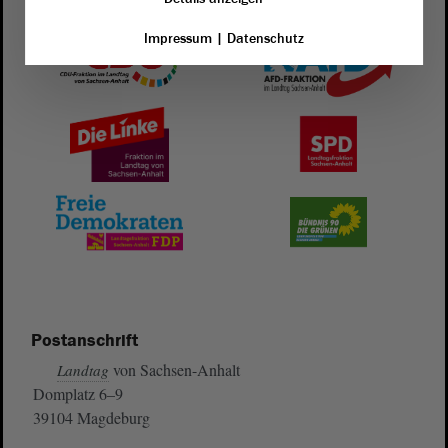
Impressum
|
Datenschutz
Postanschrift
von Sachsen-Anhalt
Landtag
Domplatz 6–9
39104 Magdeburg