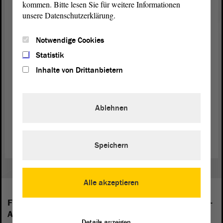
kommen. Bitte lesen Sie für weitere Informationen
Russland)
unsere Datenschutzerklärung.
Landessprache: Armenisch (eigenständige
Sprache mit eigenen Schriftzeichen),
Notwendige Cookies
Russisch
Statistik
Parlament: Nationalversammlung: eine
Inhalte von Drittanbietern
Kammer mit 131 Sitzen
Verwaltungsstruktur: 11 Marzer (Bezirke)
sowie Eriwan (Stadtgemeinde)
Ablehnen
Speichern
Alle akzeptieren
Folgende Fraktionen sind im Landtag von Sachsen-
Anhalt vertreten:
Details anzeigen