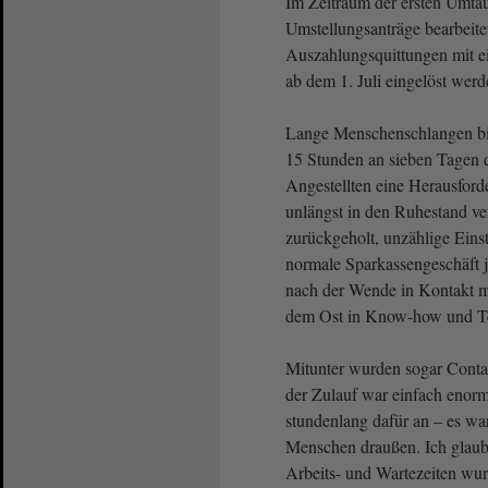
Im Zeitraum der ersten Umt
Umstellungsanträge bearbeit
Auszahlungsquittungen mit e
ab dem 1. Juli eingelöst wer
Lange Menschenschlangen bild
15 Stunden an sieben Tagen 
Angestellten eine Herausforde
unlängst in den Ruhestand v
zurückgeholt, unzählige Eins
normale Sparkassengeschäft j
nach der Wende in Kontakt m
dem Ost in Know-how und Tec
Mitunter wurden sogar Contai
der Zulauf war einfach enorm
stundenlang dafür an – es wa
Menschen draußen. Ich glaube
Arbeits- und Wartezeiten wurd