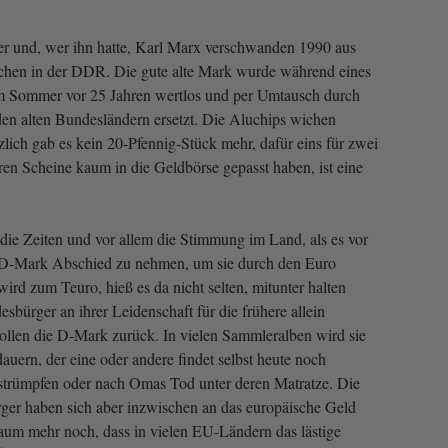
r und, wer ihn hatte, Karl Marx verschwanden 1990 aus
hen in der DDR. Die gute alte Mark wurde während eines
m Sommer vor 25 Jahren wertlos und per Umtausch durch
en alten Bundesländern ersetzt. Die Aluchips wichen
ich gab es kein 20-Pfennig-Stück mehr, dafür eins für zwei
ren Scheine kaum in die Geldbörse gepasst haben, ist eine
ie Zeiten und vor allem die Stimmung im Land, als es vor
r D-Mark Abschied zu nehmen, um sie durch den Euro
wird zum Teuro, hieß es da nicht selten, mitunter halten
sbürger an ihrer Leidenschaft für die frühere allein
ollen die D-Mark zurück. In vielen Sammleralben wird sie
auern, der eine oder andere findet selbst heute noch
rstrümpfen oder nach Omas Tod unter deren Matratze. Die
ger haben sich aber inzwischen an das europäische Geld
um mehr noch, dass in vielen EU-Ländern das lästige