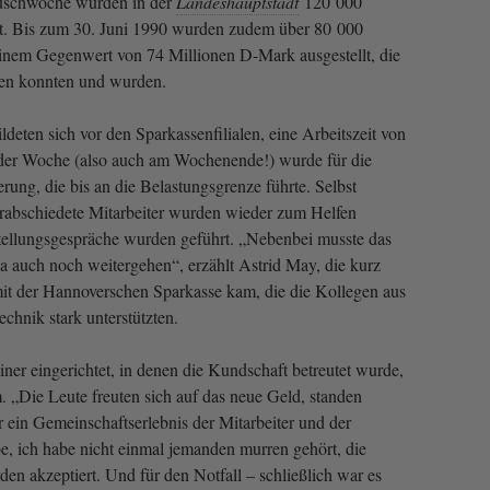
auschwoche wurden in der
Landeshauptstadt
120 000
et. Bis zum 30. Juni 1990 wurden zudem über 80 000
inem Gegenwert von 74 Millionen D-Mark ausgestellt, die
den konnten und wurden.
eten sich vor den Sparkassenfilialen, eine Arbeitszeit von
der Woche (also auch am Wochenende!) wurde für die
rung, die bis an die Belastungsgrenze führte. Selbst
erabschiedete Mitarbeiter wurden wieder zum Helfen
tellungsgespräche wurden geführt. „Nebenbei musste das
a auch noch weitergehen“, erzählt Astrid May, die kurz
it der Hannoverschen Sparkasse kam, die die Kollegen aus
hnik stark unterstützten.
ner eingerichtet, in denen die Kundschaft betreutet wurde,
. „Die Leute freuten sich auf das neue Geld, standen
r ein Gemeinschaftserlebnis der Mitarbeiter und der
, ich habe nicht einmal jemanden murren gehört, die
en akzeptiert. Und für den Notfall – schließlich war es