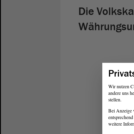
Die Volksk
Währungsu
Privat
Wir nutzen C
andere uns he
stellen.
Bei Anzeige v
entsprechend 
weitere Infor