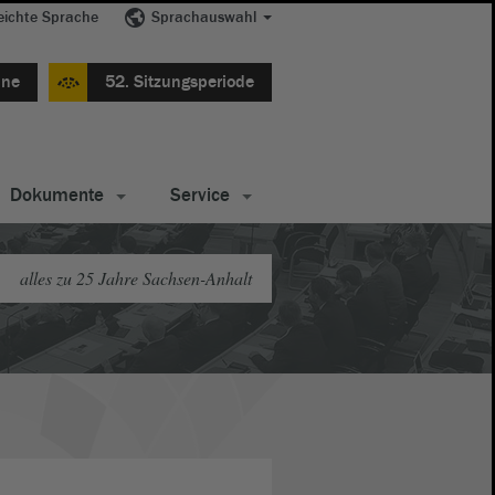
eichte Sprache
Sprachauswahl
ine
52. Sitzungsperiode
Dokumente
Service
alles zu 25 Jahre Sachsen-Anhalt