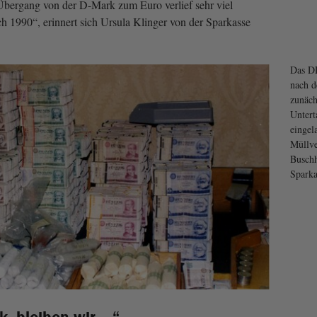
Übergang von der D-Mark zum Euro verlief sehr viel
ch 1990“, erinnert sich Ursula Klinger von der Sparkasse
Das D
nach d
zunäch
Untert
eingel
Müllve
Buschh
Spark