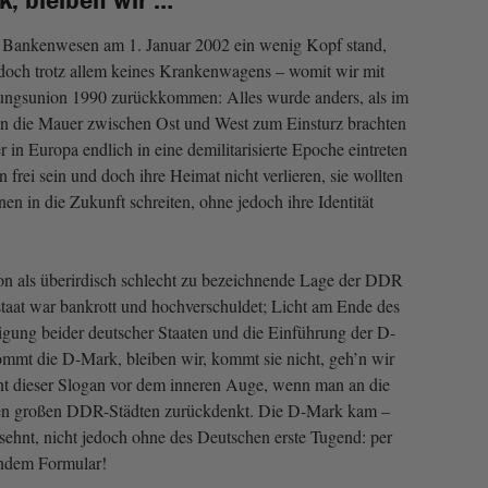
, bleiben wir …“
 Bankenwesen am 1. Januar 2002 ein wenig Kopf stand,
 doch trotz allem keines Krankenwagens – womit wir mit
ungsunion 1990 zurückkommen: Alles wurde anders, als im
n die Mauer zwischen Ost und West zum Einsturz brachten
r in Europa endlich in eine demilitarisierte Epoche eintreten
frei sein und doch ihre Heimat nicht verlieren, sie wollten
nen in die Zukunft schreiten, ohne jedoch ihre Identität
on als überirdisch schlecht zu bezeichnende Lage der DDR
staat war bankrott und hochverschuldet; Licht am Ende des
igung beider deutscher Staaten und die Einführung der D-
t die D-Mark, bleiben wir, kommt sie nicht, geh’n wir
nt dieser Slogan vor dem inneren Auge, wenn man an die
en großen DDR-Städten zurückdenkt. Die D-Mark kam –
ehnt, nicht jedoch ohne des Deutschen erste Tugend: per
endem Formular!