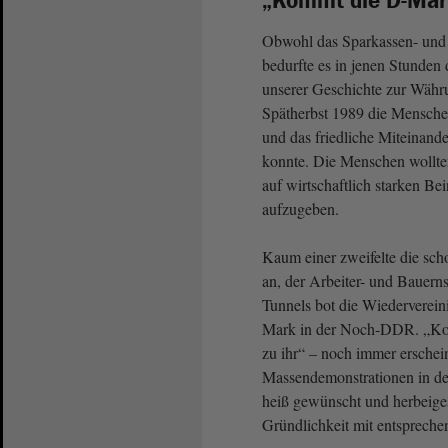
„Kommt die D-Mark
Obwohl das Sparkassen- und
bedurfte es in jenen Stunden
unserer Geschichte zur Währ
Spätherbst 1989 die Mensche
und das friedliche Miteinande
konnte. Die Menschen wollten 
auf wirtschaftlich starken Bei
aufzugeben.
Kaum einer zweifelte die sch
an, der Arbeiter- und Bauern
Tunnels bot die Wiederverein
Mark in der Noch-DDR. „Komm
zu ihr“ – noch immer erschei
Massendemonstrationen in d
heiß gewünscht und herbeiges
Gründlichkeit mit entsprech