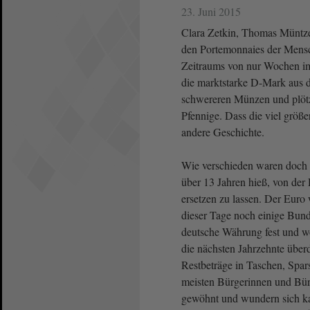
23. Juni 2015
Clara Zetkin, Thomas Müntze
den Portemonnaies der Mensc
Zeitraums von nur Wochen i
die marktstarke D-Mark aus d
schwereren Münzen und plötzl
Pfennige. Dass die viel größe
andere Geschichte.
Wie verschieden waren doch d
über 13 Jahren hieß, von de
ersetzen zu lassen. Der Euro 
dieser Tage noch einige Bunde
deutsche Währung fest und w
die nächsten Jahrzehnte überd
Restbeträge in Taschen, Spa
meisten Bürgerinnen und Bür
gewöhnt und wundern sich ka