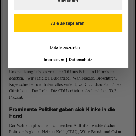
Speichern
Alle akzeptieren
Landtagspräsident Detlef Gürth war Mitglied der ersten
freigewählten Volkskammer und ist seit Oktober 1990 Mitglied
im
Landtag
von Sachsen-Anhalt. Foto: Stefan Müller
Details anzeigen
Nur wenige Wochen später eine ganz andere Situation. „Der
Impressum
|
Datenschutz
Wahlkampf erfasste uns und nötigte uns alles ab.“ Größte
Unterstützung habe es von der CDU aus Peine und Pforzheim
gegeben. „Wir erhielten Büroartikel, Wahlplakate, Broschüren,
Kugelschreiber und haben alles verteilt, wo CDU draufstand“, so
Gürth heute. Der Lohn: Die CDU erhielt in Aschersleben 50,2
Prozent.
Prominente Politiker gaben sich Klinke in die
Hand
Der Wahlkampf war von zahlreichen Auftritten westdeutscher
Politiker begleitet. Helmut Kohl (CDU), Willy Brandt und Oskar