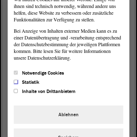
Großveranstaltungen mit Hunderttausenden Teilnehmern
ihnen sind technisch notwendig, während andere uns
versprochen.
helfen, diese Website zu verbessern oder zusätzliche
Funktionalitäten zur Verfügung zu stellen.
Gürth: „Wahlkampf nötigte uns alles ab“
Bei Anzeige von Inhalten externer Medien kann es zu
Der relativ kurze Wahlkampf von sieben Wochen, die Wahl war
einer Datenübertragung und -verarbeitung entsprechend
vom ursprünglichen Termin 6. Mai wegen der schlechten
wirtschaftlichen und politischen Lage auf den 18. März vorgezogen
der Datenschutzbestimmung der jeweiligen Plattformen
wurden, ist auch Gürth in bester Erinnerung. Der damals 28-jährige
kommen. Bitte lesen Sie für weitere Informationen
Lehrfacharbeiter hatte im Frühjahr 1989 eine Stelle in der CDU-
unsere Datenschutzerklärung.
Geschäftsstelle Aschersleben angetreten und hielt seine ersten
öffentlichen Reden „mit schlotternden Knien“ auf Treffen der
Notwendige Cookies
Bürgerrechtler im Herbst in der Stephanikirche. „Damals habe ich
Statistik
die Leute aufgefordert, hier zu bleiben und für Veränderungen zu
sorgen.“
Inhalte von Drittanbietern
Ablehnen