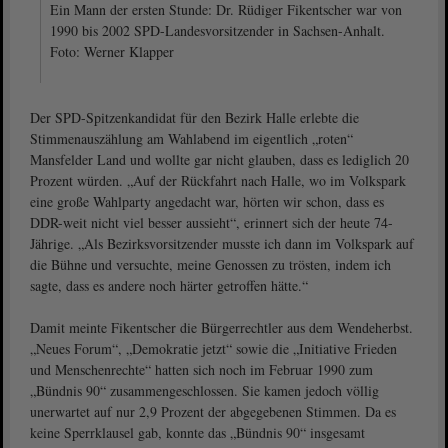
Ein Mann der ersten Stunde: Dr. Rüdiger Fikentscher war von
1990 bis 2002 SPD-Landesvorsitzender in Sachsen-Anhalt.
Foto: Werner Klapper
Der SPD-Spitzenkandidat für den Bezirk Halle erlebte die
Stimmenauszählung am Wahlabend im eigentlich „roten“
Mansfelder Land und wollte gar nicht glauben, dass es lediglich 20
Prozent würden. „Auf der Rückfahrt nach Halle, wo im Volkspark
eine große Wahlparty angedacht war, hörten wir schon, dass es
DDR-weit nicht viel besser aussieht“, erinnert sich der heute 74-
Jährige. „Als Bezirksvorsitzender musste ich dann im Volkspark auf
die Bühne und versuchte, meine Genossen zu trösten, indem ich
sagte, dass es andere noch härter getroffen hätte.“
Damit meinte Fikentscher die Bürgerrechtler aus dem Wendeherbst.
„Neues Forum“, „Demokratie jetzt“ sowie die „Initiative Frieden
und Menschenrechte“ hatten sich noch im Februar 1990 zum
„Bündnis 90“ zusammengeschlossen. Sie kamen jedoch völlig
unerwartet auf nur 2,9 Prozent der abgegebenen Stimmen. Da es
keine Sperrklausel gab, konnte das „Bündnis 90“ insgesamt