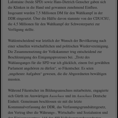
Lafontaine (beide SPD) sowie Hans-Dietrich Genscher gaben sich
die Klinken in die Hand und gewannen zunehmend Einfluss.
Insgesamt wurden 7,5 Millionen DM für den Wahlkampf in der
DDR eingesetzt. Über die Hälfte davon stammte von der CDU/CSU,
die 4,5 Millionen für den Wahlkampf der Schwesterpartei zur
Verfügung stellte.
Wahlentscheidend war letztlich der Wunsch der Bevölkerung nach
einer schnellen wirtschaftlichen und politischen Wiedervereinigung.
Die Zusammensetzung der Volkskammer trug entscheidend zur
Beschleunigung des Einigungsprozesses bei. „Trotz des
Wahlausganges für die SPD war ich glücklich, einem frei gewählten
Parlament angehören zu dürfen“, so Fikentscher. Es seien
„ungeheure Aufgaben“ gewesen, die die Abgeordneten bewältigen
mussten.
Während Fikentscher im Bildungsausschuss mitarbeitete, engagierte
sich Gürth im Auswärtigen
Ausschuss
und im
Ausschuss
Deutsche
Einheit. Gemeinsam beschlossen sie mit die letzte
Kommunalverfassung der DDR, das Verfassungsgrundsätzegesetz,
den Vertrag über die Währungs-, Wirtschafts- und Sozialunion und
den Einigungsvertrag. 144 der 400 Volkskammerabgeordneten