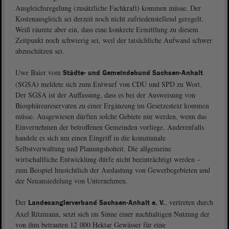
Ausgleichsregelung (zusätzliche Fachkraft) kommen müsse. Der
Kostenausgleich sei derzeit noch nicht zufriedenstellend geregelt.
Weiß räumte aber ein, dass eine konkrete Ermittlung zu diesem
Zeitpunkt noch schwierig sei, weil der tatsächliche Aufwand schwer
abzuschätzen sei.
Uwe Baier vom
Städte- und Gemeindebund Sachsen-Anhalt
(SGSA) meldete sich zum Entwurf von CDU und SPD zu Wort.
Der SGSA ist der Auffassung, dass es bei der Ausweisung von
Biosphärenreservaten zu einer Ergänzung im Gesetzestext kommen
müsse. Ausgewiesen dürften solche Gebiete nur werden, wenn das
Einvernehmen der betroffenen Gemeinden vorliege. Anderenfalls
handele es sich um einen Eingriff in die kommunale
Selbstverwaltung und Planungshoheit. Die allgemeine
wirtschaftliche Entwicklung dürfe nicht beeinträchtigt werden –
zum Beispiel hinsichtlich der Auslastung von Gewerbegebieten und
der Neuansiedelung von Unternehmen.
Der
, vertreten durch
Landesanglerverband Sachsen-Anhalt e. V.
Axel Ritzmann, setzt sich im Sinne einer nachhaltigen Nutzung der
von ihm betrauten 12 000 Hektar Gewässer für eine