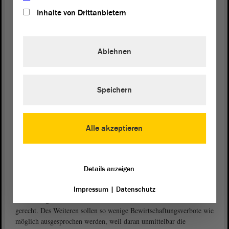
Bewertungskriterien, einhergehend mit Pflege- und
Inhalte von Drittanbietern
Entwicklungsplänen für die Biosphärenreservate.
Der
befindet sich gerade auf dem Weg der
Naturpark Drömling
Weiterentwicklung zum Biosphärenreservat. Dessen Leiter Fred
Ablehnen
Braumann erklärte, die Gesetzesnovellen könnten bei der Diskussion
durchaus hilfreich sein. Drei der vier betroffenen Gemeinden seien
schon für das Projekt gewonnen. Braumann wünscht sich, dass im
Speichern
Zuge des Novellierungsverfahrens auch geklärt werden würde,
welche Einschränkungen und ob überhaupt welche bei der
Ausweisung eines Biosphärenreservats zu erwarten seien.
Alle akzeptieren
Die von CDU und SPD vorgeschlagenen Gesetzesänderungen stoßen
beim
Landesverband für Landschaftspflege Sachsen-Anhalt
auf Zustimmung. Das Ziel des geänderten § 23 im
e. V.
Gesetzentwurf der
Landesregierung
werde unterstützt, so die
Details anzeigen
Vorsitzende Kerstin Rieche. Der Verband spricht sich für
differenzierte Schutzgebietsbestimmungen aus, eine allgemeine
Impressum
|
Datenschutz
Verordnung werde den naturschutzrechtlichen Erfordernissen nicht
gerecht. Des Weiteren sollen so wenige Bewirtschaftungsverbote wie
möglich ausgesprochen werden, weil daran unmittelbar die