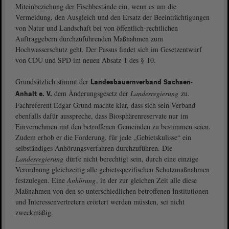
Miteinbeziehung der Fischbestände ein, wenn es um die
Vermeidung, den Ausgleich und den Ersatz der Beeinträchtigungen
von Natur und Landschaft bei von öffentlich-rechtlichen
Auftraggebern durchzuführenden Maßnahmen zum
Hochwasserschutz geht. Der Passus findet sich im Gesetzentwurf
von CDU und SPD im neuen Absatz 1 des § 10.
Grundsätzlich stimmt der
Landesbauernverband Sachsen-
dem Änderungsgesetz der
Landesregierung
zu.
Anhalt e. V.
Fachreferent Edgar Grund machte klar, dass sich sein Verband
ebenfalls dafür ausspreche, dass Biosphärenreservate nur im
Einvernehmen mit den betroffenen Gemeinden zu bestimmen seien.
Zudem erhob er die Forderung, für jede „Gebietskulisse“ ein
selbständiges Anhörungsverfahren durchzuführen. Die
Landesregierung
dürfe nicht berechtigt sein, durch eine einzige
Verordnung gleichzeitig alle gebietsspezifischen Schutzmaßnahmen
festzulegen. Eine
Anhörung
, in der zur gleichen Zeit alle diese
Maßnahmen von den so unterschiedlichen betroffenen Institutionen
und Interessenvertretern erörtert werden müssten, sei nicht
zweckmäßig.