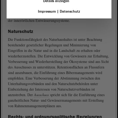
Details anzeigen
regelmäßig auf ihre Einsatzfähigkeit hin zu überprüfen und
gegebenenfalls zu ertüchtigen. Zu beachten sind auch die Folgen der
Impressum
|
Datenschutz
demographischen Entwicklung und des Klimawandels hinsichtlich
der innerörtlichen Entwässerungssysteme.
Naturschutz
Die Funktionsfähigkeit des Naturhaushaltes ist unter Beachtung
bestehender gesetzlicher Regelungen und Minimierung von
Eingriffen in die Natur und in die Landschaft zu erhalten oder
wiederherzustellen. Die Entwicklung von Gewässern zur Erhaltung,
Verbesserung und Wiederherstellung der Ökosysteme sind aus Sicht
des Ausschusses zu unterstützen. Retentionsflächen an Flussufern
sind auszubauen, die Einführung eines Bibermanagements wird
empfohlen. Eine Verbesserung der Abstimmung zwischen den
Unterhaltungsverbänden und den Naturschutzbehörden unter
Einbeziehung der Interessen von Naturschutzverbänden ist
anzustreben. Der
Ausschuss
spricht sich für die Einführung eines
ganzheitlichen Natur- und Gewässermanagements mit Erstellung
von Rahmenmanagementplänen aus.
Rechts- und ordnungspolitische Regelungen