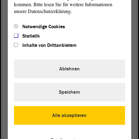
Beseitigung wesentlicher Ursachen der Bodenerosion durch Wasser
kommen. Bitte lesen Sie für weitere Informationen
zu einer Minderung der Erosionsgefährdung beitragen. Zur
unsere Datenschutzerklärung.
Erhaltung und Verbesserung des Wasserspeichervermögens der
Böden und der Wasserverfügbarkeit für die Vegetation sind
Notwendige Cookies
regionsspezifische Konzepte zu entwickeln.
Statistik
Verkehrsinfrastruktur
Inhalte von Drittanbietern
Hohe Grundwasserstände und Vernässungen führten zu erheblichen
Schäden an der Verkehrsinfrastruktur. Im Rahmen der
Wiederherstellung sowie Ertüchtigung der geschädigten Straßen,
Ablehnen
Schienen und Gebäude sind die Ursachenanalysen zu verstärken, um
aufgetretene Probleme für die Zukunft zu minimieren. Bei der
technischen Auslegung von verkehrlichen Anlagen sind nicht nur
die lokalen Verhältnisse zu berücksichtigen, sondern auch die
Speichern
regionalen Randbedingungen einer übergeordneten
Entwässerungsstruktur zu beachten.
Siedlungswasserwirtschaft
Alle akzeptieren
Die ober- und unterirdischen Entwässerungssysteme zur Abführung
von Niederschlägen und hohen Grundwasserständen sowie im
landwirtschaftlichen Bereich bestehende Meliorationsanlagen sind