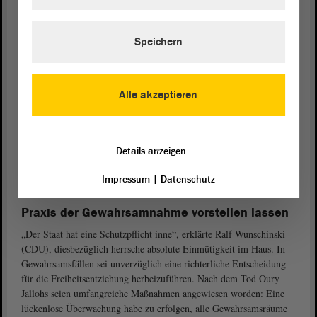
diensthabenden Polizisten habe eine Aufklärung des Falles nahezu
unmöglich gemacht. Das Land Sachsen-Anhalt trage als oberster
Dienstherr die Verantwortung für den Tod von Oury Jalloh,
Speichern
konstatierte Striegel. Die überarbeitete Polizeigewahrsamsordnung
habe aber zu besseren Verhältnissen geführt, räumte Striegel ein.
Daher sei die Mammutaufgabe der Komplettüberprüfung (wie von
den Linken gefordert) nicht notwendig. Striegel zeigte wenig
Alle akzeptieren
Hoffnung, dass die genauen Todesumstände Oury Jallohs noch
aufgeklärt würden, dies könne nur gelingen, wenn die
Verantwortlichen ihr Schweigen brächen. Die Aufarbeitung bei der
Details anzeigen
Polizei müsse weitergehen, eine unabhängige Stelle, die diese
Aufklärung betreibe, sei angeraten, betonte der Abgeordnete der
Impressum
|
Datenschutz
Grünen.
Praxis der Gewahrsamnahme vorstellen lassen
„Der Staat hat eine Schutzpflicht inne“, erklärte Ralf Wunschinski
(CDU), diesbezüglich herrsche absolute Einmütigkeit im Haus. In
Gewahrsamsfällen sei unverzüglich eine richterliche Entscheidung
für die Freiheitsentziehung herbeizuführen. Nach dem Tod Oury
Jallohs seien umfangreiche Maßnahmen angewiesen worden: Eine
lückenlose Überwachung habe zu erfolgen, alle Gewahrsamsräume