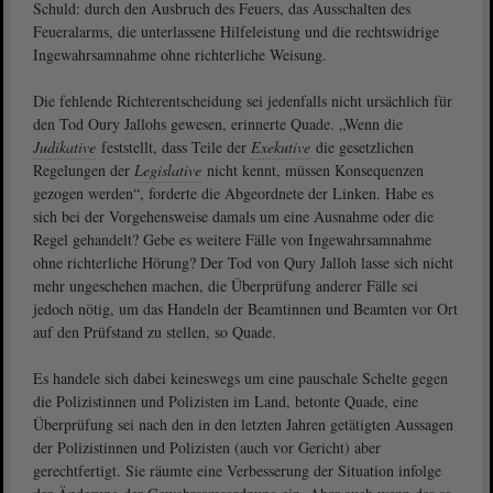
Schuld: durch den Ausbruch des Feuers, das Ausschalten des
Feueralarms, die unterlassene Hilfeleistung und die rechtswidrige
Ingewahrsamnahme ohne richterliche Weisung.
Die fehlende Richterentscheidung sei jedenfalls nicht ursächlich für
den Tod Oury Jallohs gewesen, erinnerte Quade. „Wenn die
Judikative
feststellt, dass Teile der
Exekutive
die gesetzlichen
Regelungen der
Legislative
nicht kennt, müssen Konsequenzen
gezogen werden“, forderte die Abgeordnete der Linken. Habe es
sich bei der Vorgehensweise damals um eine Ausnahme oder die
Regel gehandelt? Gebe es weitere Fälle von Ingewahrsamnahme
ohne richterliche Hörung? Der Tod von Qury Jalloh lasse sich nicht
mehr ungeschehen machen, die Überprüfung anderer Fälle sei
jedoch nötig, um das Handeln der Beamtinnen und Beamten vor Ort
auf den Prüfstand zu stellen, so Quade.
Es handele sich dabei keineswegs um eine pauschale Schelte gegen
die Polizistinnen und Polizisten im Land, betonte Quade, eine
Überprüfung sei nach den in den letzten Jahren getätigten Aussagen
der Polizistinnen und Polizisten (auch vor Gericht) aber
gerechtfertigt. Sie räumte eine Verbesserung der Situation infolge