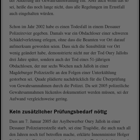
der Änderung der Gewahrsamsordnung ein. Aber auch wenn das so
sei, heiße das noch lange nicht, dass alle Regelungen im Ernstfall
auch eingehalten würden.
Schon im Jahr 2002 habe es einen Todesfall in einem Dessauer
Polizeirevier gegeben. Damals war ein Obdachloser einer schweren
Schädelverletzung erlegen, ohne dass die Beamten vor Ort darauf
aufmerksam geworden seien. Dass sich die Sensibilität vor Ort
wenig geändert habe, demonstrierte nicht nur der Tod Oury Jallohs
drei Jahre später, sondern auch der Tod eines 51-jährigen
Obdachlosen, der nur sechs Wochen nach Jalloh in einer
Magdeburger Polizeizelle an den Folgen einer Unterkühlung
gestorben sei. Quade plädierte nachdrücklich für die Überprüfung
von Gewahrsamnahmen durch die Polizei. Da seit 2005 polizeiliche
Gewahrsamnahmen lückenlos dokumentiert werden müssen, sei der
Aufwand vergleichsweise gering.
Kein zusätzlicher Prüfungsbedarf nötig
Dass am 7. Januar 2005 der Asylbewerber Oury Jalloh in einer
Dessauer Polizeiarrestzelle starb, sei eine Tragödie, die auch nach all
den Jahren noch tief betroffen mache, erklärte Innenminister Holger