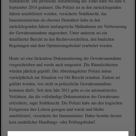
Stahlknecht. Die juristische Aufarbeitung des Todes habe bis zum 4.
September 2014 gedauert. Die Polizei sei in den zurückliegenden
Jahren sensibilisiert worden, versicherte Stahlknecht, das
Innenministerium als oberster Dienstherr habe in den
zurückliegenden Jahren umfangreiche Maßnahmen zur Verbesserung
der Gewahrsamnahme angeordnet. Unter anderem sei ein
detaillierter Bericht zu den Rechtsvorschriften, den baulichen
Regelungen und dem Optimierungsbedarf erarbeitet worden.
Heute sei eine lückenlose Dokumentierung der Gewahrsamnahme
vorgeschrieben und werde auch umgesetzt. Die Räumlichkeiten
würden jährlich geprüft. Der Abteilungsleiter Polizei müsse
vierteljährlich zur Situation vor Ort Bericht erstatten. Zudem sei
geklärt worden, wer nicht in polizeiliche Gewahrsamnahme
kommen dürfe. Seit dem Jahr 2011 gebe es ein automatisiertes
Verfahren, das die vollständige Dokumentation des Gewahrsams
erleichtere, sagte Stahlknecht. Die Polizei habe aus den tragischen
Ereignissen ihre Lehren gezogen und wurde und bleibe
sensibilisiert, versicherte der Innenminister. Daher bestehe derzeit
kein zusätzlicher Handlungs- oder Prüfungsbedarf.
Umfangreiche Konsequenzen gezogen