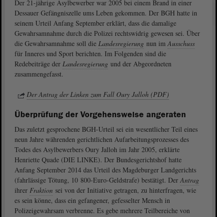
Der 21-jährige Asylbewerber war 2005 bei einem Brand in einer
Dessauer Gefängniszelle ums Leben gekommen. Der BGH hatte in
seinem Urteil Anfang September erklärt, dass die damalige
Gewahrsamnahme durch die Polizei rechtswidrig gewesen sei. Über
die Gewahrsamnahme soll die
Landesregierung
nun im
Ausschuss
für Inneres und Sport berichten. Im Folgenden sind die
Redebeiträge der
Landesregierung
und der Abgeordneten
zusammengefasst.
Der Antrag der Linken zum Fall Oury Jalloh (PDF)
Überprüfung der Vorgehensweise angeraten
Das zuletzt gesprochene BGH-Urteil sei ein wesentlicher Teil eines
neun Jahre währenden gerichtlichen Aufarbeitungsprozesses des
Todes des Asylbewerbers Oury Jalloh im Jahr 2005, erklärte
Henriette Quade (DIE LINKE). Der Bundesgerichtshof hatte
Anfang September 2014 das Urteil des Magdeburger Landgerichts
(fahrlässige Tötung, 10 800-Euro-Geldstrafe) bestätigt. Der
Antrag
ihrer
Fraktion
sei von der Initiative getragen, zu hinterfragen, wie
es sein könne, dass ein gefangener, gefesselter Mensch in
Polizeigewahrsam verbrenne. Es gebe mehrere Teilbereiche von