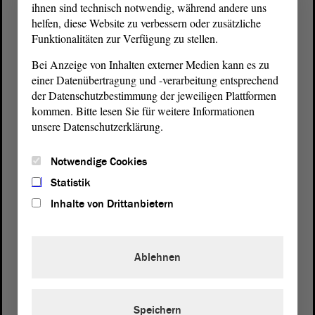
ihnen sind technisch notwendig, während andere uns
helfen, diese Website zu verbessern oder zusätzliche
Funktionalitäten zur Verfügung zu stellen.
Bei Anzeige von Inhalten externer Medien kann es zu
einer Datenübertragung und -verarbeitung entsprechend
der Datenschutzbestimmung der jeweiligen Plattformen
kommen. Bitte lesen Sie für weitere Informationen
unsere Datenschutzerklärung.
Postanschrift
von Sachsen-Anhalt
Landtag
Notwendige Cookies
Domplatz 6–9
Statistik
39104 Magdeburg
Inhalte von Drittanbietern
Wegbeschreibung
Auf Google Maps
Ablehnen
Telefon und Fax
Zentrale:
0391 / 560 - 0
Speichern