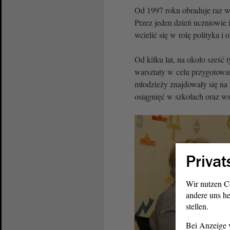
Od 1997 roku obraduje raz w
Przez jeden dzień uczniowie 
wcielić się w rolę polityka 
Od kilku lat, na około sześć
warsztaty w celu przygotowa
młodzieży znajdowały się na
osiągnięć w szkołach oraz w
Privat
Wir nutzen C
andere uns he
stellen.
Bei Anzeige v