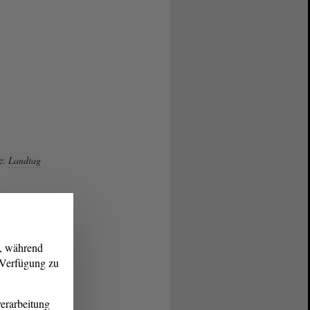
e:
Landtag
g, während
r Verfügung zu
erarbeitung