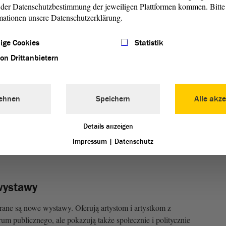
der Datenschutzbestimmung der jeweiligen Plattformen kommen. Bitte 
mationen unsere Datenschutzerklärung.
ige Cookies
Statistik
von Drittanbietern
m seniorów
rów w Landtagu rozwinęło się w ciągu ostatnich niemal 20
ehnen
Speichern
Alle akze
radycji. Forum seniorów umożliwia przedstawicielom starszej
ów na dalszy rozwój polityki senioralnej bezpośrednio
dyskusję na ten temat. W różnych grupach roboczych
Details anzeigen
ty i opracowywane odpowiednie uchwały. Wprawdzie
Impressum
|
Datenschutz
bowiązują, jako ważne impulsy dla obszaru polityki
wystawy
rane są nowe wystawy. Oferują artystom i artystkom z
um publicznego, ale pokazują także społecznie i politycznie