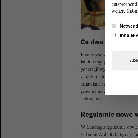
entsprechend 
weitere Infor
Notwend
Inhalte 
Co dwa lata: foru
Przeprowadzanie forum senio
Abl
lat do rangi parlamentarnej t
generacji wymianę ich pomysł
z posłami do Landtagu oraz 
omawiane są konkretne tema
prawnie niewiążące, jednak o
senioralnej.
Regularnie nowe 
W Landtagu regularnie otwie
Saksonii-Anhalt dostęp do for