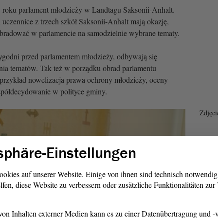
 roku parlament młodzieży w Landtagu Saksonii-Anhalt.
i uczennice z trzech szkół Saksonii-Anhalt mają okazję,
i obradować w parlamencie na samodzielnie wybrane tematy.
 tygodni przed parlamentem młodzieży, odbywają się
nia tematów. Tak też w porządku obrad parlamentu
 przykład nowelizacja prawa ochrony młodzieży, oceny
spółdecydowanie w polityce gminy.
Zdjęci
sphäre-Einstellungen
ookies auf unserer Website. Einige von ihnen sind technisch notwendi
lfen, diese Website zu verbessern oder zusätzliche Funktionalitäten zu
on Inhalten externer Medien kann es zu einer Datenübertragung und -v