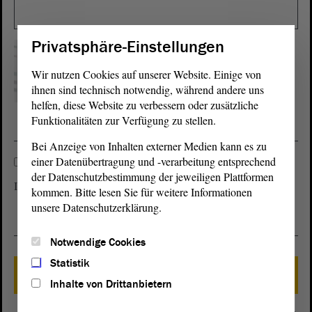
Privatsphäre-Einstellungen
Wenn Sie das Wort
nicht lesen können,
Wir nutzen Cookies auf unserer Website. Einige von
bitte hier klicken
.
ihnen sind technisch notwendig, während andere uns
helfen, diese Website zu verbessern oder zusätzliche
Funktionalitäten zur Verfügung zu stellen.
Bei Anzeige von Inhalten externer Medien kann es zu
einer Datenübertragung und -verarbeitung entsprechend
der Datenschutzbestimmung der jeweiligen Plattformen
I have read and accepted the
. *
data privacy
kommen. Bitte lesen Sie für weitere Informationen
unsere Datenschutzerklärung.
Notwendige Cookies
Statistik
SEND
Inhalte von Drittanbietern
Clear fields.