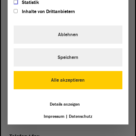
Statistik
Inhalte von Drittanbietern
Ablehnen
Speichern
Adres
von Sachsen-Anhalt
Landtag
Alle akzeptieren
Domplatz 6–9
39104 Magdeburg
Details anzeigen
Dojazd
Impressum
|
Datenschutz
Na Google Maps