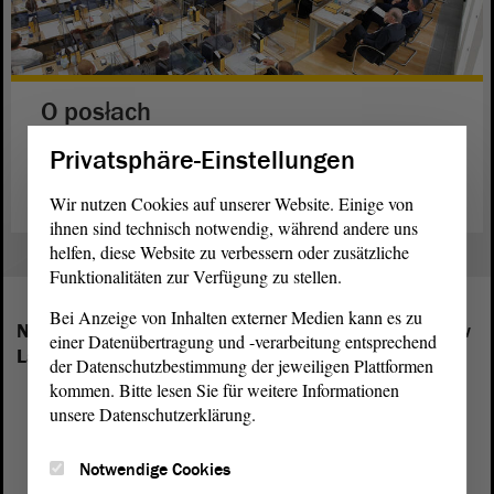
O posłach
Privatsphäre-Einstellungen
Zróżnicowany dzień powszedni posła.
czytaj dalej
Wir nutzen Cookies auf unserer Website. Einige von
ihnen sind technisch notwendig, während andere uns
helfen, diese Website zu verbessern oder zusätzliche
Funktionalitäten zur Verfügung zu stellen.
Bei Anzeige von Inhalten externer Medien kann es zu
Następujące frakcje mają swoich przedstawicieli w
einer Datenübertragung und -verarbeitung entsprechend
Landtagu Saksonii-Anhalt:
der Datenschutzbestimmung der jeweiligen Plattformen
kommen. Bitte lesen Sie für weitere Informationen
unsere Datenschutzerklärung.
Notwendige Cookies