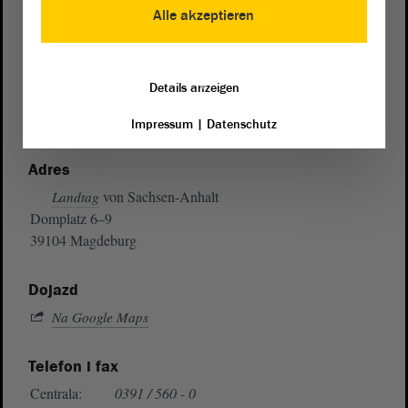
Alle akzeptieren
Details anzeigen
Impressum
|
Datenschutz
Adres
von Sachsen-Anhalt
Landtag
Domplatz 6–9
39104 Magdeburg
Dojazd
Na Google Maps
Telefon i fax
Centrala:
0391 / 560 - 0