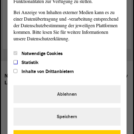
Funktionalitäten zur Verfügung zu stellen.
Niemcy posiadają 16 parlamentów krajowych,
Bundestag
oraz
Bei Anzeige von Inhalten externer Medien kann es zu
Bundesrat
(Rada Federalna). Tutaj znajdziesz linki do odpowiednich
stron internetowych.
einer Datenübertragung und -verarbeitung entsprechend
der Datenschutzbestimmung der jeweiligen Plattformen
Do przeglądu stron internetowych innych parlamentów
kommen. Bitte lesen Sie für weitere Informationen
unsere Datenschutzerklärung.
Notwendige Cookies
Statistik
Inhalte von Drittanbietern
Następujące frakcje mają swoich przedstawicieli w
Landtagu Saksonii-Anhalt:
Ablehnen
Speichern