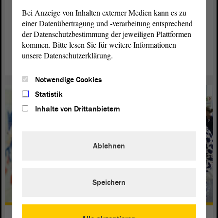
The mandate
Bei Anzeige von Inhalten externer Medien kann es zu
einer Datenübertragung und -verarbeitung entsprechend
Regarding the election and the tasks of the delegates.
der Datenschutzbestimmung der jeweiligen Plattformen
kommen. Bitte lesen Sie für weitere Informationen
read more
unsere Datenschutzerklärung.
Notwendige Cookies
Statistik
Inhalte von Drittanbietern
Ablehnen
Speichern