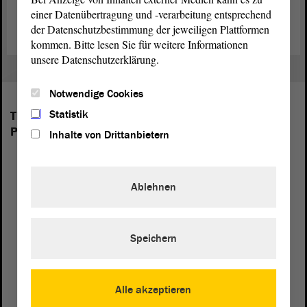
Overview: internet presences of other German State Parliaments
einer Datenübertragung und -verarbeitung entsprechend
der Datenschutzbestimmung der jeweiligen Plattformen
kommen. Bitte lesen Sie für weitere Informationen
unsere Datenschutzerklärung.
Notwendige Cookies
Statistik
The following groups are represented in the
Parliament of Saxony-Anhalt:
Inhalte von Drittanbietern
Ablehnen
Speichern
Alle akzeptieren