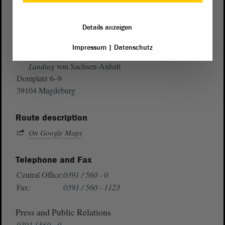
Details anzeigen
Impressum
|
Datenschutz
Address
von Sachsen-Anhalt
Landtag
Domplatz 6–9
39104 Magdeburg
Route description
On Google Maps
Telephone and Fax
Central Office:
0391 / 560 - 0
Fax:
0391 / 560 - 1123
Press and Public Relations
0391 / 560 - 0