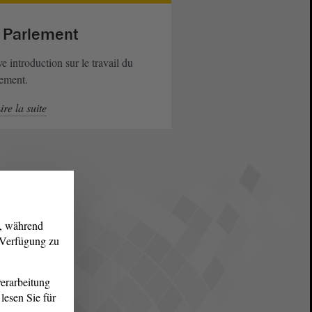
 Parlement
e introduction sur le travail du
ement.
ire la suite
g, während
r Verfügung zu
erarbeitung
lesen Sie für