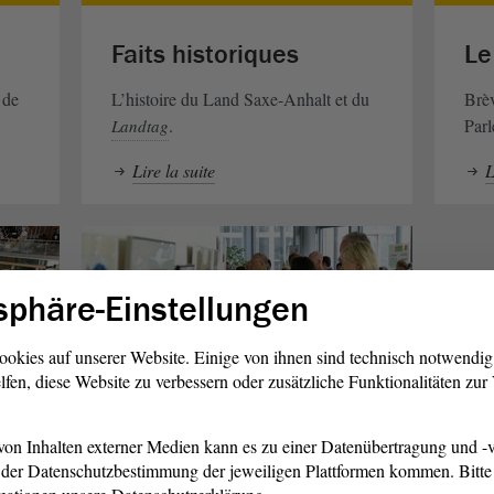
Faits historiques
Le
 de
L’histoire du Land Saxe-Anhalt et du
Brèv
.
Parl
Landtag
Lire la suite
L
sphäre-Einstellungen
ookies auf unserer Website. Einige von ihnen sind technisch notwendi
lfen, diese Website zu verbessern oder zusätzliche Funktionalitäten zu
on Inhalten externer Medien kann es zu einer Datenübertragung und -v
Pour tous
der Datenschutzbestimmung der jeweiligen Plattformen kommen. Bitte 