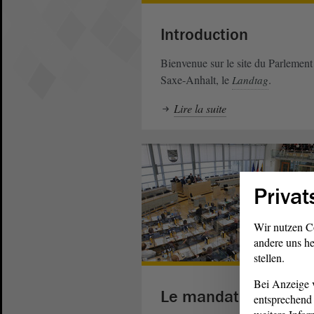
Introduction
Bienvenue sur le site du Parlement
Saxe-Anhalt, le
.
Landtag
Lire la suite
Privat
Wir nutzen C
andere uns he
stellen.
Bei Anzeige v
Le mandat
entsprechend 