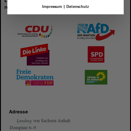
Les groupes parlementaires suivants sont
Impressum
|
Datenschutz
représentés au Landtag de Saxe-Anhalt:
Adresse
von Sachsen-Anhalt
Landtag
Domplatz 6–9