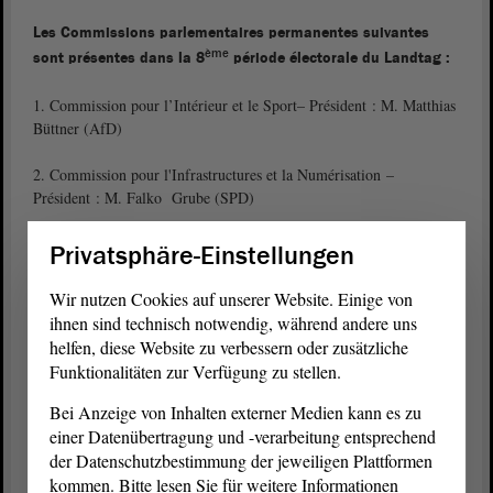
Les Commissions parlementaires permanentes suivantes
ème
sont présentes dans la 8
période électorale du Landtag :
1. Commission pour l’Intérieur et le Sport– Président : M. Matthias
Büttner (AfD)
2. Commission pour l'Infrastructures et la Numérisation –
Président : M. Falko Grube (SPD)
3. Commission pour l’Agriculture, l’Alimentation et la Forêt –
Privatsphäre-Einstellungen
Président : M. Michael Scheffler (CDU)
Wir nutzen Cookies auf unserer Website. Einige von
4. Commission pour la Science, l'Énergie, la Protection du climat et
ihnen sind technisch notwendig, während andere uns
l'Environnement – Président : Mme. Kathrin Tarricone (FDP)
helfen, diese Website zu verbessern oder zusätzliche
Funktionalitäten zur Verfügung zu stellen.
5. Commission pour les Affaires Fédérales et Européennes, les
Médias ainsi que la Culture – M. Daniel Sturm (CDU)
Bei Anzeige von Inhalten externer Medien kann es zu
einer Datenübertragung und -verarbeitung entsprechend
6. Commission pour les Finances – Président : M. Detlef Gürth
der Datenschutzbestimmung der jeweiligen Plattformen
(CDU)
kommen. Bitte lesen Sie für weitere Informationen