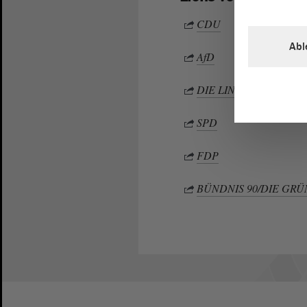
CDU
Abl
AfD
DIE LINKE
SPD
FDP
BÜNDNIS 90/DIE GR