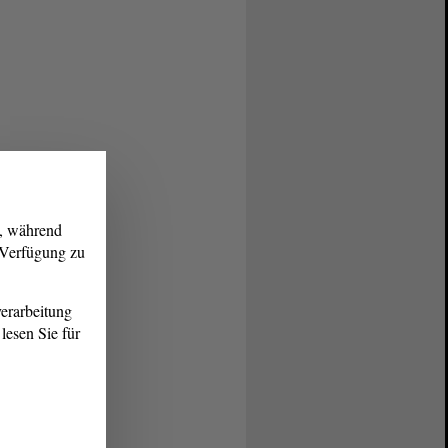
g, während
r Verfügung zu
erarbeitung
lesen Sie für