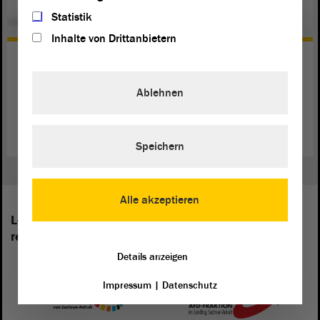
Statistik
Inhalte von Drittanbietern
Informations supplémentaires
Les informations sur le
sont nombreuses.
Landtag
Ablehnen
Lire la suite
Speichern
Alle akzeptieren
Les groupes parlementaires suivants sont
représentés au Landtag de Saxe-Anhalt:
Details anzeigen
Impressum
|
Datenschutz