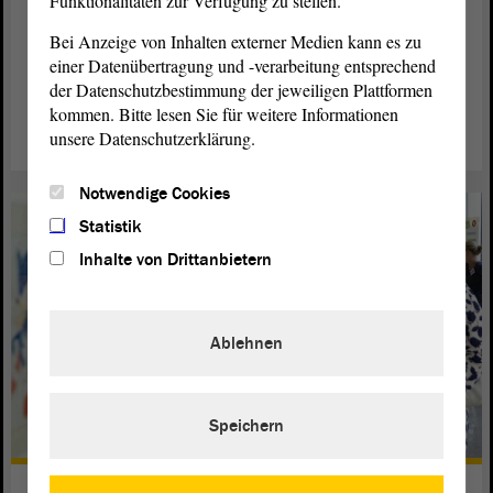
Funktionalitäten zur Verfügung zu stellen.
Мандат
Bei Anzeige von Inhalten externer Medien kann es zu
einer Datenübertragung und -verarbeitung entsprechend
О выборе и задачах депутатов.
der Datenschutzbestimmung der jeweiligen Plattformen
Читать далее
kommen. Bitte lesen Sie für weitere Informationen
unsere Datenschutzerklärung.
Notwendige Cookies
Statistik
Inhalte von Drittanbietern
Ablehnen
Speichern