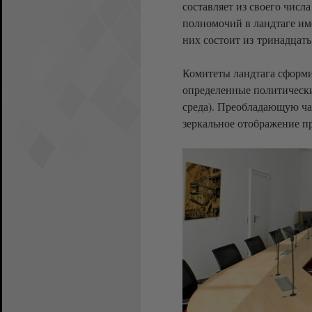
составляет из своего числ
полномочий в ландтаге им
них состоит из тринадцать
Комитеты ландтага сформи
определенные политическ
среда). Преобладающую час
зеркальное отображение п