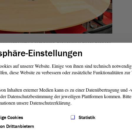
законопроекты и заявления, переданные после первого
заседании экспертным комитетам. То, что экспертное
sphäre-Einstellungen
мает несколько месяцев, является реалистической
комитета является детальное и компетентное
ookies auf unserer Website. Einige von ihnen sind technisch notwendi
та или заявления. Для этого на слушаниях выступают
lfen, diese Website zu verbessern oder zusätzliche Funktionalitäten zu
составляется рекомендация резолюции для пленарного
торой пытаются достичь консенсоспособного
on Inhalten externer Medien kann es zu einer Datenübertragung und -v
der Datenschutzbestimmung der jeweiligen Plattformen kommen. Bitte 
mationen unsere Datenschutzerklärung.
одят открытые заседания. Для обеспечения
го общественность влияния на формирование
ige Cookies
Statistik
оздания прозрачности на пути к решениям, комитеты
von Drittanbietern
ания.