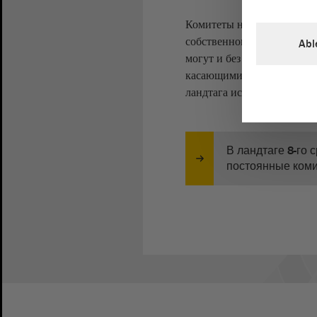
Комитеты не только реаги
собственного права переда
Abl
могут и без особенного за
касающимися их сферы де
ландтага исходя из этих о
В ландтаге 8-го
постоянные ком