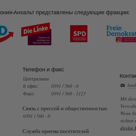
сония-Анхальт представлены следующие фракции:
Телефон и факс
Конта
Центральны
land
й офис:
0391 / 560 - 0
Факс:
0391 / 560 - 1123
Mit die
Verwalt
Связь с прессой и общественностью
Wenn Si
0391 / 560 - 0
richten
direkte
Служба приема посетителей