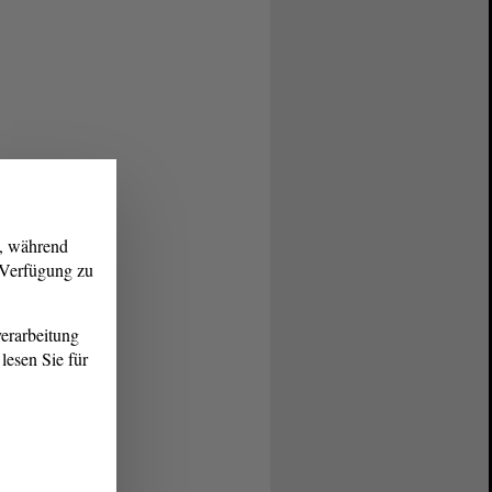
g, während
r Verfügung zu
erarbeitung
lesen Sie für