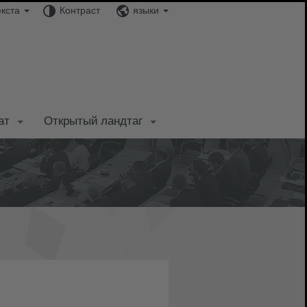
екста
Контраст
языки
ат
Открытый ландтаг