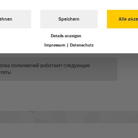
руют на законопроекты, но и действуют посредством
чи вопросов на рассмотрение. Таким образом, они
ehnen
Speichern
Alle akze
дания пленарного заседания заниматься делами,
ятельности. Выносить рекомендацию резолюции для
Details anzeigen
бсуждений они конечно не могут.
Impressum
|
Datenschutz
 срока полномочий работают следующие
итеты