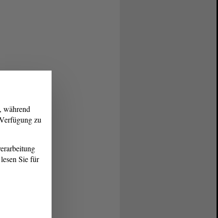
g, während
r Verfügung zu
erarbeitung
lesen Sie für