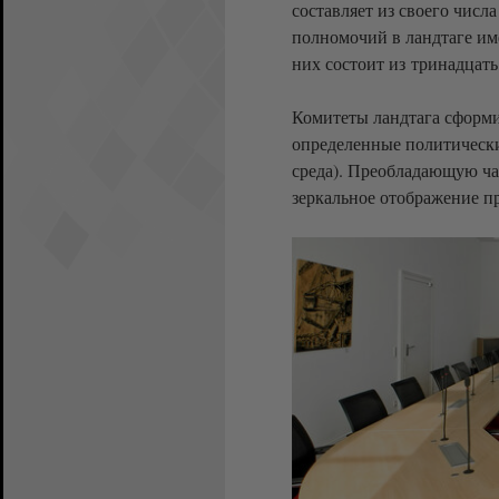
составляет из своего числ
полномочий в ландтаге им
них состоит из тринадцать
Комитеты ландтага сформи
определенные политическ
среда). Преобладающую час
зеркальное отображение п