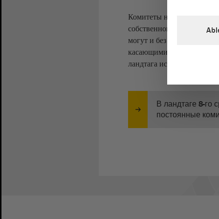
Комитеты не только реаги
собственного права переда
Abl
могут и без особенного за
касающимися их сферы де
ландтага исходя из этих о
В ландтаге 8-го
постоянные ком