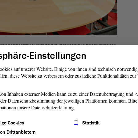
законопроекты и заявления, переданные после первого
заседании экспертным комитетам. То, что экспертное
sphäre-Einstellungen
мает несколько месяцев, является реалистической
комитета является детальное и компетентное
ookies auf unserer Website. Einige von ihnen sind technisch notwendi
та или заявления. Для этого на слушаниях выступают
lfen, diese Website zu verbessern oder zusätzliche Funktionalitäten zu
составляется рекомендация резолюции для пленарного
торой пытаются достичь консенсоспособного
on Inhalten externer Medien kann es zu einer Datenübertragung und -v
der Datenschutzbestimmung der jeweiligen Plattformen kommen. Bitte 
mationen unsere Datenschutzerklärung.
одят открытые заседания. Для обеспечения
го общественность влияния на формирование
ige Cookies
Statistik
оздания прозрачности на пути к решениям, комитеты
von Drittanbietern
ания.