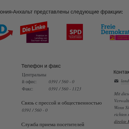
сония-Анхальт представлены следующие фракции:
Телефон и факс
Конта
Центральны
land
й офис:
0391 / 560 - 0
Факс:
0391 / 560 - 1123
Mit die
Verwalt
Связь с прессой и общественностью
Wenn Si
0391 / 560 - 0
richten
direkte
Служба приема посетителей