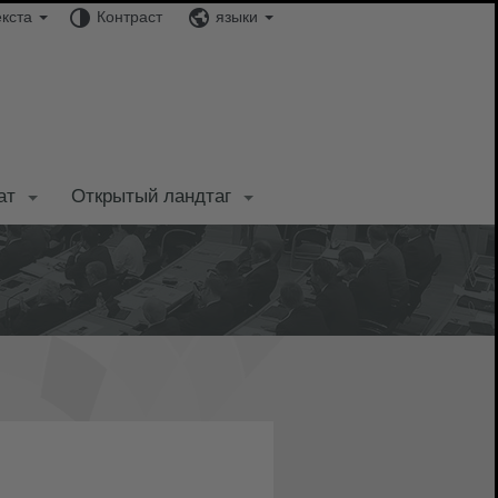
екста
Контраст
языки
ат
Открытый ландтаг