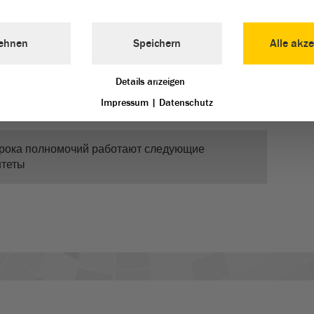
руют на законопроекты, но и действуют посредством
чи вопросов на рассмотрение. Таким образом, они
ehnen
Speichern
Alle akze
дания пленарного заседания заниматься делами,
ятельности. Выносить рекомендацию резолюции для
Details anzeigen
бсуждений они конечно не могут.
Impressum
|
Datenschutz
 срока полномочий работают следующие
итеты