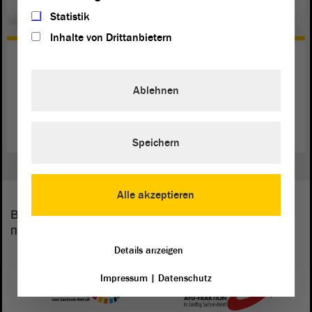
Statistik
Inhalte von Drittanbietern
Прочие предложения
Предложение информации о ландтаге очень
Ablehnen
многообразно.
Читать далее
Speichern
Alle akzeptieren
В парламенте от земли Саксония-Анхальт
представлены следующие фракции:
Details anzeigen
Impressum
|
Datenschutz