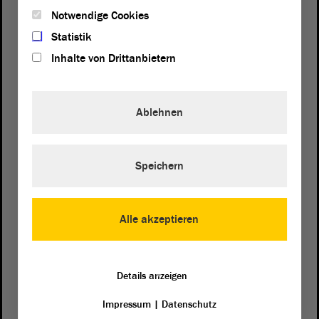
Notwendige Cookies
Statistik
Inhalte von Drittanbietern
Ablehnen
Speichern
Почтовый адрес
Alle akzeptieren
von Sachsen-Anhalt
Landtag
Domplatz 6–9
39104 Magdeburg
Details anzeigen
Как нас найти
Impressum
|
Datenschutz