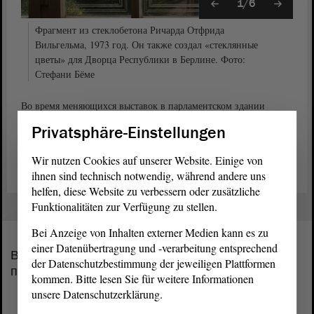
1/6
Фрагмент из стеклобетона Ричарда Отфрида
Вильгельма, 1973 год. Он также создал «стеклянные
цветы» для Дворца Республики в Берлине. Фото:
Стефани Бёме
Во время меняющихся выставок в парламентском здании
ландтаг также предлагает вниманию посетителей работы
Privatsphäre-Einstellungen
художников Саксонии-Анхальт и информирует об
общественных и политических темах.
Wir nutzen Cookies auf unserer Website. Einige von
ihnen sind technisch notwendig, während andere uns
helfen, diese Website zu verbessern oder zusätzliche
Funktionalitäten zur Verfügung zu stellen.
Bei Anzeige von Inhalten externer Medien kann es zu
einer Datenübertragung und -verarbeitung entsprechend
В парламенте от земли Саксония-Анхальт
der Datenschutzbestimmung der jeweiligen Plattformen
представлены следующие фракции:
kommen. Bitte lesen Sie für weitere Informationen
unsere Datenschutzerklärung.