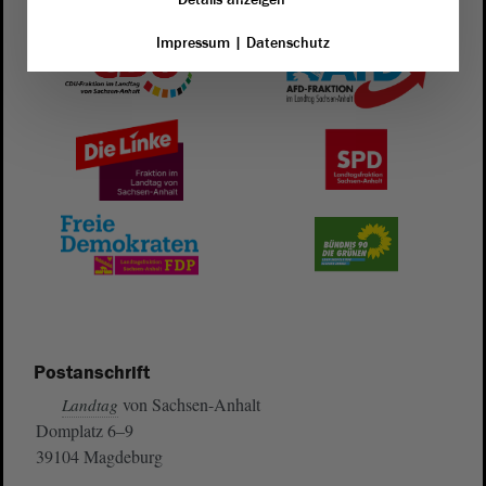
Impressum
|
Datenschutz
Postanschrift
von Sachsen-Anhalt
Landtag
Domplatz 6–9
39104 Magdeburg