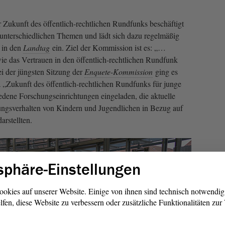
 Zukunft des öffentlich-rechtlichen Rundfunks beschäftigt
 unterschiedlichen Themen und lädt sich dazu regelmäßig
 in den
Landtag
ein. Ziel der Kommission ist es: „…
wie das Vertrauen in den öffentlich-rechtlichen Rundfunk
 der jüngsten Sitzung der
Enquete-Kommission
ging es
„Zukunft des öffentlich-rechtlichen Rundfunks für junge
dene Forschungseinrichtungen eingeladen, die aktuelle
ngsverhalten von Kindern und Jugendlichen in Bezug auf
arstellten.
sphäre-Einstellungen
n Inhalt laden, können Daten an Drittanbieter
ookies auf unserer Website. Einige von ihnen sind technisch notwendi
ermittelt und Cookies durch diese Plattformen
lfen, diese Website zu verbessern oder zusätzliche Funktionalitäten zu
en. Unsere
Datenschutzerklärung
enthält
weitere Information dazu.