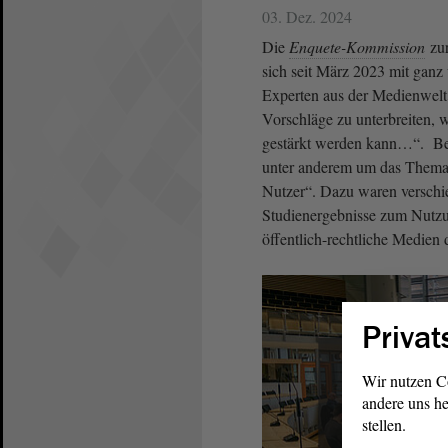
03. Dez. 2024
Die
Enquete-Kommission
zur
sich seit März 2023 mit ganz
Experten aus der Medienwelt
Vorschläge zu unterbreiten, 
gestärkt werden kann…“. Bei
unter anderem um das Thema 
Nutzer“. Dazu waren verschie
Studienergebnisse zum Nutzu
öffentlich-rechtliche Medien d
Privat
Wenn Sie diese
Wir nutzen C
(Instagram) üb
andere uns he
gesetzt werd
stellen.