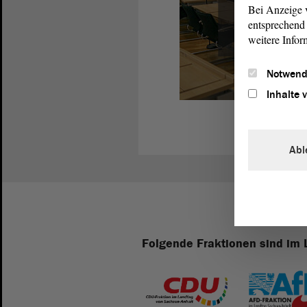
Bei Anzeige v
entsprechend 
weitere Infor
Notwend
Inhalte 
Abl
Folgende Fraktionen sind im 