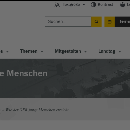
Textgröße
Kontrast
L
Term
es
Themen
Mitgestalten
Landtag
ge Menschen
n
Wie der ÖRR junge Menschen erreicht