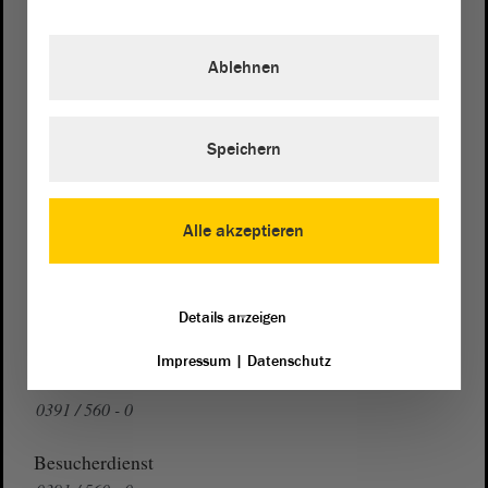
Postanschrift
von Sachsen-Anhalt
Landtag
Ablehnen
Domplatz 6–9
39104 Magdeburg
Speichern
Wegbeschreibung
Auf Google Maps
Alle akzeptieren
Telefon und Fax
Zentrale:
0391 / 560 - 0
Details anzeigen
Fax:
0391 / 560 - 1123
Impressum
|
Datenschutz
Presse- und Öffentlichkeitsarbeit
0391 / 560 - 0
Besucherdienst