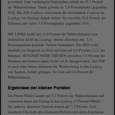
gewonnen. Laut vorläufigem Endergebnis erhielt sie 37,1 Prozent
der Wählerstimmen. Damit gewann sie 7,4 Prozentpunkte gegenüber
2016. Die AfD-
Fraktion
wird erneut die zweitstärkste
Fraktion
im
Landtag
von Sachsen-Anhalt stellen. Sie erreichte 20,8 Prozent der
Stimmen und verlor 3,4 Prozentpunkte gegenüber 2016.
DIE LINKE bleibt mit 11,0 Prozent der Wählerstimmen zwar
drittstärkste Kraft im
Landtag
, musste allerdings mit -5,3
Prozentpunkten deutliche Verluste hinnehmen. Die SPD verlor
ebenfalls im Vergleich zu 2016 und kam auf 8,4 Prozent (-2,2) der
Stimmen. BÜNDNIS 90/DIE GRÜNEN erreichten 5,9 Prozent der
Stimmen und konnten damit leicht (+0,8) dazugewinnen. Der FDP
ist nach zehn Jahren Abstinenz der Wiedereinzug in den
Landtag
von Sachsen-Anhalt gelungen. Sie kam auf 6,4 Prozent der
Wählerstimmen.
Ergebnisse der kleinen Parteien
Die Freien Wähler kamen auf 3,1 Prozent der Wählerstimmen und
verpassten damit den Einzug in den
Landtag
(5-Prozent-Hürde).
Die anderen, kleineren Parteien kamen auf 7,3 Prozent. Eine
dezidierte Übersicht aller kleineren Parteien und deren Ergebnisse