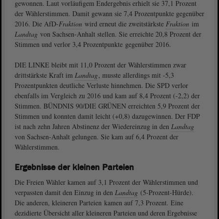
gewonnen. Laut vorläufigem Endergebnis erhielt sie 37,1 Prozent
der Wählerstimmen. Damit gewann sie 7,4 Prozentpunkte gegenüber
2016. Die AfD-
Fraktion
wird erneut die zweitstärkste
Fraktion
im
Landtag
von Sachsen-Anhalt stellen. Sie erreichte 20,8 Prozent der
Stimmen und verlor 3,4 Prozentpunkte gegenüber 2016.
DIE LINKE bleibt mit 11,0 Prozent der Wählerstimmen zwar
drittstärkste Kraft im
Landtag
, musste allerdings mit -5,3
Prozentpunkten deutliche Verluste hinnehmen. Die SPD verlor
ebenfalls im Vergleich zu 2016 und kam auf 8,4 Prozent (-2,2) der
Stimmen. BÜNDNIS 90/DIE GRÜNEN erreichten 5,9 Prozent der
Stimmen und konnten damit leicht (+0,8) dazugewinnen. Der FDP
ist nach zehn Jahren Abstinenz der Wiedereinzug in den
Landtag
von Sachsen-Anhalt gelungen. Sie kam auf 6,4 Prozent der
Wählerstimmen.
Ergebnisse der kleinen Parteien
Die Freien Wähler kamen auf 3,1 Prozent der Wählerstimmen und
verpassten damit den Einzug in den
Landtag
(5-Prozent-Hürde).
Die anderen, kleineren Parteien kamen auf 7,3 Prozent. Eine
dezidierte Übersicht aller kleineren Parteien und deren Ergebnisse