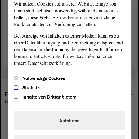
Loewe-Gesellschaft e. V.), der
Mathematiker Max Privorozki
Wir nutzen Cookies auf unserer Website. Einige von
(Halle/Saale) für seinen jahrzehntelangen Einsatz für jüdisches
ihnen sind technisch notwendig, während andere uns
Leben, für interreligiösen Dialog und für die Bekämpfung von
helfen, diese Website zu verbessern oder zusätzliche
Antisemitismus und
(Biederitz, OT
Radsportlegende Täve Schur
Funktionalitäten zur Verfügung zu stellen.
Heyrothsberge) für seine Verdienste um den Sport, für sein
motivierendes Engagement zur Förderung des Nachwuchses und für
Bei Anzeige von Inhalten externer Medien kann es zu
seine bis heute bestehende Vorbildwirkung. (Quelle: Staatskanzlei
einer Datenübertragung und -verarbeitung entsprechend
LSA)
der Datenschutzbestimmung der jeweiligen Plattformen
kommen. Bitte lesen Sie für weitere Informationen
unsere Datenschutzerklärung.
Notwendige Cookies
Statistik
Folgende Fraktionen sind im Landtag von Sachsen-
Inhalte von Drittanbietern
Anhalt vertreten:
Ablehnen