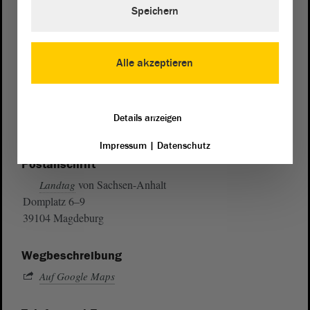
Speichern
Alle akzeptieren
Details anzeigen
Impressum
|
Datenschutz
Postanschrift
von Sachsen-Anhalt
Landtag
Domplatz 6–9
39104 Magdeburg
Wegbeschreibung
Auf Google Maps