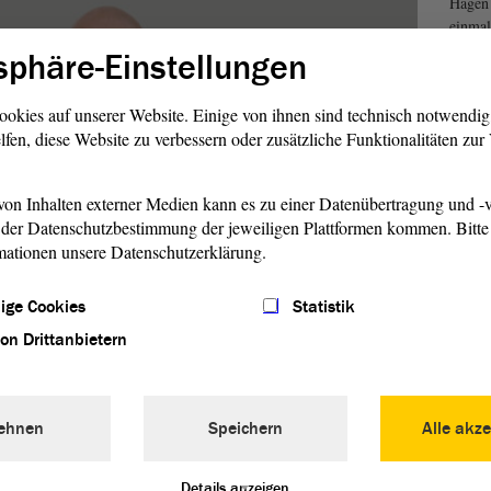
Hagen
einmal
des Vi
sphäre-Einstellungen
Landta
ookies auf unserer Website. Einige von ihnen sind technisch notwendi
lfen, diese Website zu verbessern oder zusätzliche Funktionalitäten zu
on Inhalten externer Medien kann es zu einer Datenübertragung und -v
der Datenschutzbestimmung der jeweiligen Plattformen kommen. Bitte 
mationen unsere Datenschutzerklärung.
ige Cookies
Statistik
von Drittanbietern
andtags schlagen die drei stärksten Fraktionen jeweils ein
e Wahl zur Vizepräsidentin oder zum Vizepräsidenten vor.
ehnen
Speichern
Alle akze
des Landtags ist gewählt, wenn es die Mehrheit der
n erhält.
Details anzeigen