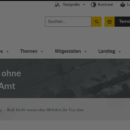
Textgröße
Kontrast
L
Term
es
Themen
Mitgestalten
Landtag
t ohne
-Amt
ag
Kohl bleibt erneut ohne Mehrheit für Vize-Amt