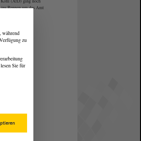
 Kohl (AfD) ging noch
 ins Rennen um das Amt
zepräsidenten des
gs.
g, während
r Verfügung zu
erarbeitung
lesen Sie für
ptieren