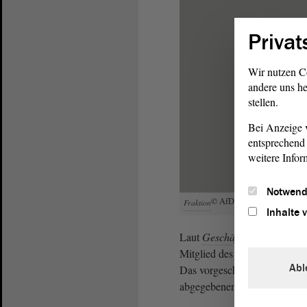
Privat
Wir nutzen C
andere uns he
stellen.
Bei Anzeige v
entsprechend 
weitere Infor
Notwend
© AfD-
LSA
Fraktion
Inhalte 
Laut
Geschäftsordnung
des L
Mitglied des Landtags für di
Abl
Das vorgeschlagene Mitglied 
abgegebenen gültigen Stimme