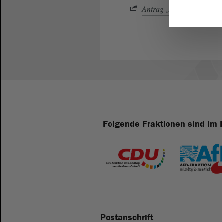
Antrag „Wahl Vizepräsid
Folgende Fraktionen sind im 
Postanschrift