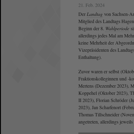
21. Feb. 2024
Der
Landtag
von Sachsen-Anh
Mitglied des Landtags Hagen
Beginn der 8.
Wahlperiode
si
allerdings jedes Mal am Meh
keine Mehrheit der Abgeordne
Vizepräsidenten des Landtag
Enthaltung).
Zuvor waren er selbst (Oktob
Fraktionskolleginnen und -ko
Mertens (Dezember 2023), Ma
Koppehel (Oktober 2023), Th
II 2023), Florian Schröder (
2023), Jan Scharfenort (Febr
Thomas Tillschneider (Nove
angetreten, allerdings jeweil