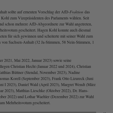
alt sollte auf erneuten Vorschlag der AfD-
Fraktion
das
 Kohl zum Vizepräsidenten des Parlaments wählen. Seit
nd schon mehrere AfD-Abgeordnete zur Wahl angetreten,
rheitsvotum gescheitert. Hagen Kohl konnte auch diesmal
ten für sich gewinnen und scheiterte mit seiner Wahl zum
s von Sachsen-Anhalt (32 Ja-Stimmen, 58 Nein-Stimmen, 1
er 2021, Mai 2022, Januar 2023) sowie seine
llegen Christian Hecht (Januar 2022 und 2024), Christian
tthias Büttner (Stendal, November 2023), Nadine
omas Korell (September 2023), Frank Otto Lizureck (Juni
Juni I 2023), Daniel Wald (April 2023), Margret Wendt (März
uar 2023), Matthias Lieschke (Oktober 2022), Dr. Hans-
mber 2022) und Lothar Waehler (Dezember 2022) zur Wahl
s am Mehrheitsvotum gescheitert.