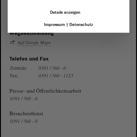
von Sachsen-Anhalt
Landtag
Domplatz 6–9
Details anzeigen
39104 Magdeburg
Impressum
|
Datenschutz
Wegbeschreibung
Auf Google Maps
Telefon und Fax
Zentrale:
0391 / 560 - 0
Fax:
0391 / 560 - 1123
Presse- und Öffentlichkeitsarbeit
0391 / 560 - 0
Besucherdienst
0391 / 560 - 0