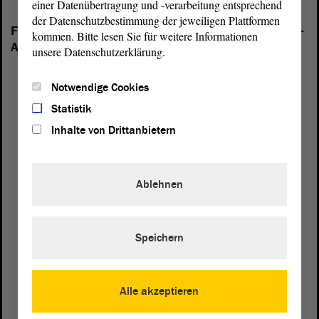
einer Datenübertragung und -verarbeitung entsprechend
der Datenschutzbestimmung der jeweiligen Plattformen
Folgende Fraktionen sind im Landtag von Sachsen-
kommen. Bitte lesen Sie für weitere Informationen
Anhalt vertreten:
unsere Datenschutzerklärung.
Notwendige Cookies
Statistik
Inhalte von Drittanbietern
Ablehnen
Speichern
Alle akzeptieren
Postanschrift