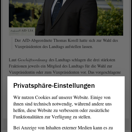
© AfD-
LSA
Fraktion
Der AfD-Abgeordnete Thomas Korell hatte sich zur Wahl des
Vizepräsidenten des Landtags aufstellen lassen.
Laut
Geschäftsordnung
des Landtags schlagen die drei stärksten
Fraktionen jeweils ein Mitglied des Landtags für die Wahl zur
Vizepräsidentin oder zum Vizepräsidenten vor. Das vorgeschlagene
Mitglied des Landtags ist gewählt, wenn es die Mehrheit der
Privatsphäre-Einstellungen
abgegebenen gültigen Stimmen erhält.
Wir nutzen Cookies auf unserer Website. Einige von
Wahlvorschlag der AfD-Fraktion (PDF)
ihnen sind technisch notwendig, während andere uns
helfen, diese Website zu verbessern oder zusätzliche
Funktionalitäten zur Verfügung zu stellen.
Bei Anzeige von Inhalten externer Medien kann es zu