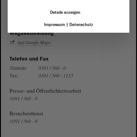
von Sachsen-Anhalt
Landtag
Domplatz 6–9
Details anzeigen
39104 Magdeburg
Impressum
|
Datenschutz
Wegbeschreibung
Auf Google Maps
Telefon und Fax
Zentrale:
0391 / 560 - 0
Fax:
0391 / 560 - 1123
Presse- und Öffentlichkeitsarbeit
0391 / 560 - 0
Besucherdienst
0391 / 560 - 0