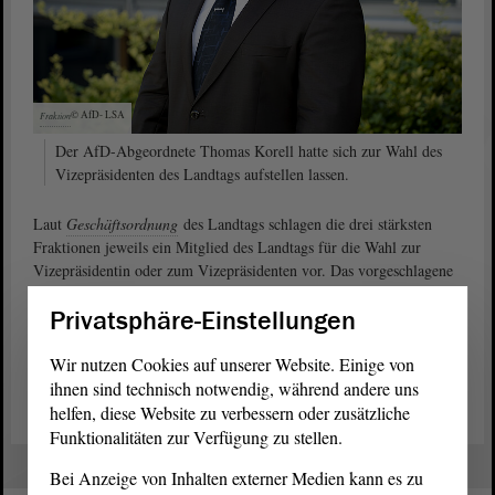
© AfD-
LSA
Fraktion
Der AfD-Abgeordnete Thomas Korell hatte sich zur Wahl des
Vizepräsidenten des Landtags aufstellen lassen.
Laut
Geschäftsordnung
des Landtags schlagen die drei stärksten
Fraktionen jeweils ein Mitglied des Landtags für die Wahl zur
Vizepräsidentin oder zum Vizepräsidenten vor. Das vorgeschlagene
Mitglied des Landtags ist gewählt, wenn es die Mehrheit der
Privatsphäre-Einstellungen
abgegebenen gültigen Stimmen erhält.
Wir nutzen Cookies auf unserer Website. Einige von
Wahlvorschlag der AfD-Fraktion (PDF)
ihnen sind technisch notwendig, während andere uns
helfen, diese Website zu verbessern oder zusätzliche
Funktionalitäten zur Verfügung zu stellen.
Bei Anzeige von Inhalten externer Medien kann es zu