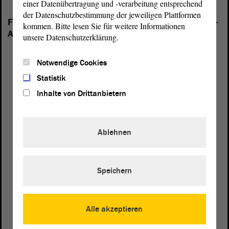
einer Datenübertragung und -verarbeitung entsprechend
der Datenschutzbestimmung der jeweiligen Plattformen
Folgende Fraktionen sind im Landtag von Sachsen-
kommen. Bitte lesen Sie für weitere Informationen
Anhalt vertreten:
unsere Datenschutzerklärung.
Notwendige Cookies
Statistik
Inhalte von Drittanbietern
Ablehnen
Speichern
Alle akzeptieren
Postanschrift