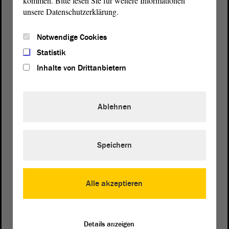
kommen. Bitte lesen Sie für weitere Informationen
unsere Datenschutzerklärung.
Notwendige Cookies
Statistik
Inhalte von Drittanbietern
Ablehnen
Speichern
Postanschrift
von Sachsen-Anhalt
Landtag
Alle akzeptieren
Domplatz 6–9
39104 Magdeburg
Details anzeigen