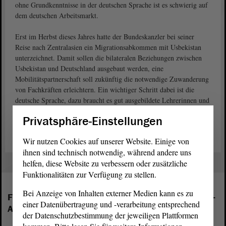
ohne Grundkenntnisse in der deutschen Sprache ist es schwierig auf
dem deutschen Arbeitsmarkt.
Erst im Herbst dieses Jahres hatte der Bundeskanzler bei seiner
Reise nach Zentralasien ein Migrationsabkommen mit Usbekistan
unterzeichnet. Damit sollen die bilateralen Beziehungen zwischen
Usbekistan und Deutschland ausgebaut werden, eine
Mobilitätspartnerschaft soll zukünftig die notwendige Zuwanderung
von Fachkräften erleichtern. Ein wichtiger Schritt dabei ist die
deutsche Sprache, dazu braucht es gut ausgebildete Lehrerinnen und
Lehrer in Usbekistan, wie sie gerade in Sachsen-Anhalt ausgebildet
Privatsphäre-Einstellungen
werden.
Wir nutzen Cookies auf unserer Website. Einige von
ihnen sind technisch notwendig, während andere uns
helfen, diese Website zu verbessern oder zusätzliche
Funktionalitäten zur Verfügung zu stellen.
Bei Anzeige von Inhalten externer Medien kann es zu
Folgende Fraktionen sind im Landtag von Sachsen-
einer Datenübertragung und -verarbeitung entsprechend
Anhalt vertreten:
der Datenschutzbestimmung der jeweiligen Plattformen