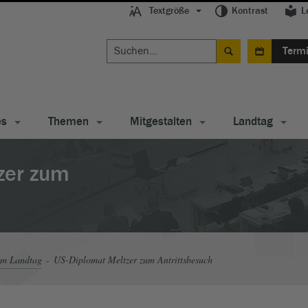
Textgröße
Kontrast
L
Term
es
Themen
Mitgestalten
Landtag
zer zum
im Landtag
US-Diplomat Meltzer zum Antrittsbesuch