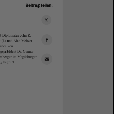
Beitrag teilen:
S-Diplomaten John R.
 (l.) und Alan Meltzer
urden von
gspräsident Dr. Gunnar
enberger im Magdeburger
ag
begrüßt.