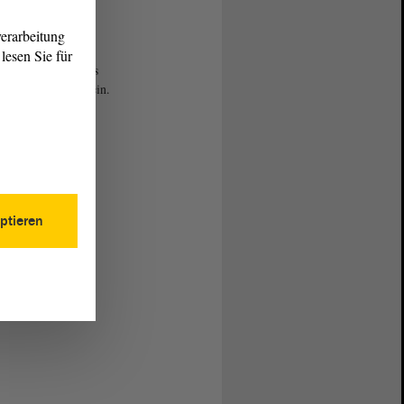
erarbeitung
lesen Sie für
eltzer trug sich ins
uch des Landtags ein.
ptieren