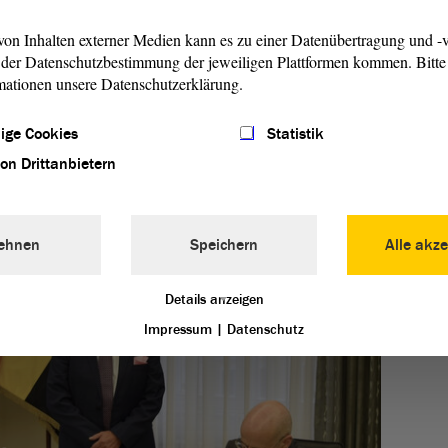
ägung, solche Projekte auch in anderen Teilen Sachsen-
on Inhalten externer Medien kann es zu einer Datenübertragung und -v
der Datenschutzbestimmung der jeweiligen Plattformen kommen. Bitte 
Alan M
mationen unsere Datenschutzerklärung.
Gästeb
ige Cookies
Statistik
von Drittanbietern
ehnen
Speichern
Alle akze
Details anzeigen
Impressum
|
Datenschutz