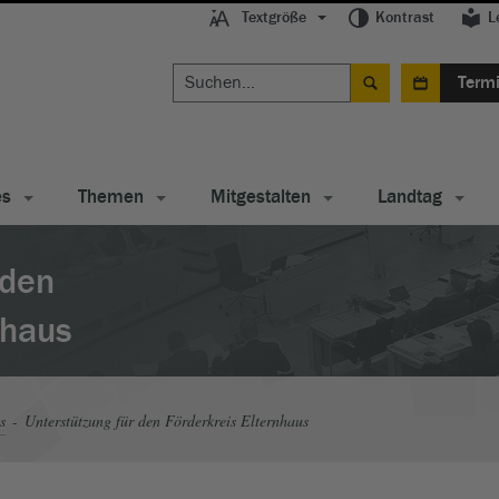
Textgröße
Kontrast
L
Term
es
Themen
Mitgestalten
Landtag
 den
nhaus
s
Unterstützung für den Förderkreis Elternhaus