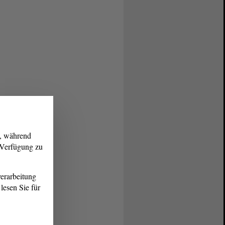
g, während
r Verfügung zu
erarbeitung
lesen Sie für