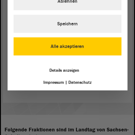
Ablehnen
Speichern
Alle akzeptieren
© ltlsa/Sabine Braune
Details anzeigen
Die Delegation aus Sachsen-Anhalt unterwegs an der Isar mit
Impressum
|
Datenschutz
Christian Leeb vom Wasserwirtschaftsamt München.
Folgende Fraktionen sind im Landtag von Sachsen-