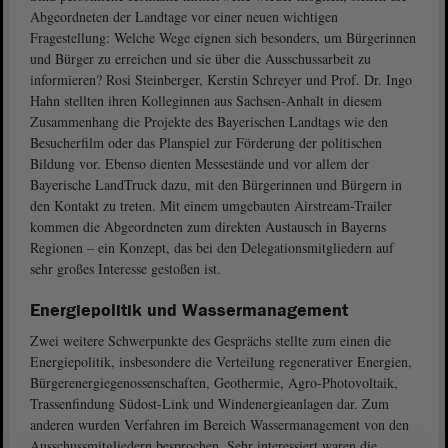
Abgeordneten der Landtage vor einer neuen wichtigen
Fragestellung: Welche Wege eignen sich besonders, um Bürgerinnen
und Bürger zu erreichen und sie über die Ausschussarbeit zu
informieren? Rosi Steinberger, Kerstin Schreyer und Prof. Dr. Ingo
Hahn stellten ihren Kolleginnen aus Sachsen-Anhalt in diesem
Zusammenhang die Projekte des Bayerischen Landtags wie den
Besucherfilm oder das Planspiel zur Förderung der politischen
Bildung vor. Ebenso dienten Messestände und vor allem der
Bayerische LandTruck dazu, mit den Bürgerinnen und Bürgern in
den Kontakt zu treten. Mit einem umgebauten Airstream-Trailer
kommen die Abgeordneten zum direkten Austausch in Bayerns
Regionen – ein Konzept, das bei den Delegationsmitgliedern auf
sehr großes Interesse gestoßen ist.
Energiepolitik und Wassermanagement
Zwei weitere Schwerpunkte des Gesprächs stellte zum einen die
Energiepolitik, insbesondere die Verteilung regenerativer Energien,
Bürgerenergiegenossenschaften, Geothermie, Agro-Photovoltaik,
Trassenfindung Südost-Link und Windenergieanlagen dar. Zum
anderen wurden Verfahren im Bereich Wassermanagement von den
Ausschussmitgliedern besprochen. Sehr interessiert waren die