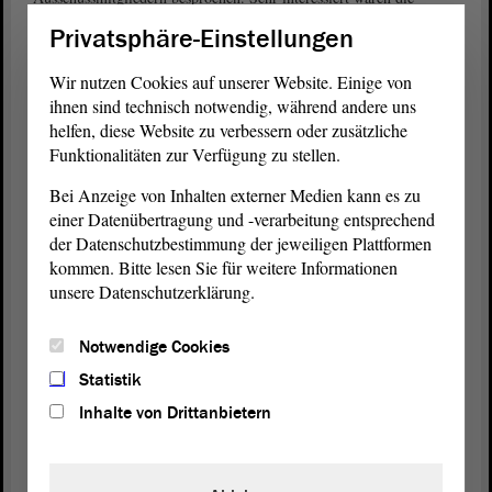
Besucherinnen an der Strategie „Wasserzukunft Bayern 2050“, im
Privatsphäre-Einstellungen
Besonderen an Maßnahmen zum Wasserrückhalt in der Fläche und
der Nutzung von Brauchwasser/Abwasser. Zu diesem Thema waren
Wir nutzen Cookies auf unserer Website. Einige von
auch zwei Vertreter des Bayerischen Staatsministeriums für Umwelt
ihnen sind technisch notwendig, während andere uns
und Verbraucherschutz (StMUV) anwesend, um sachkundig
helfen, diese Website zu verbessern oder zusätzliche
Auskunft zu geben.
Funktionalitäten zur Verfügung zu stellen.
Textquelle: Bayerischer Landtag
Bei Anzeige von Inhalten externer Medien kann es zu
einer Datenübertragung und -verarbeitung entsprechend
der Datenschutzbestimmung der jeweiligen Plattformen
kommen. Bitte lesen Sie für weitere Informationen
Delegationsprogramm setzt sich fort
unsere Datenschutzerklärung.
Nach dem Austausch im Bayerischen
Landtag
fand für die Umwelt-
Delegation aus dem
Landtag
von Sachsen-Anhalt eine Exkursion
Notwendige Cookies
entlang der Isar statt. Erläutert wurde das Projekt „IsarPlan“, ein
Renaturierungsprojekt für den Fluss. Der Experte vor Ort ist
Statistik
Christian Leeb, Leiter des Wasserwirtschaftsamts München.
Inhalte von Drittanbietern