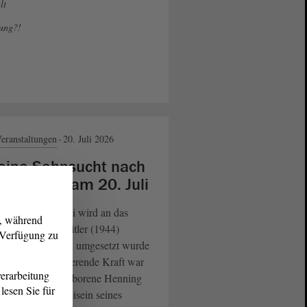
lt
lung?!
eranstaltungen
20. Juli 2026
eine Sehnsucht nach
ldentum“ am 20. Juli
s Jahr am 20. Juli wird an das
g, während
ntat auf Adolf Hitler (1944)
r Verfügung zu
nert. Geplant und umgesetzt wurde
om Militär. Forcierende Kraft war
erarbeitung
 in Magdeburg geborene Henning
lesen Sie für
Tresckow. Im Beisein seines