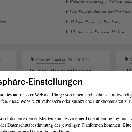
Holocaustgedenktag in Sachsen-Anha
Vom Frauenwahlrecht zur Gleichstel
2026
35 Jahre Friedliche Revolution
Alle für eines: Europawahl 2024
6
Gäste im Landtag
28. Juli 2026
V
In den thematischen
„K
ine
Austausch treten
He
sphäre-Einstellungen
Landtagsvizepräsidentin Anne-Marie
Jede
ookies auf unserer Website. Einige von ihnen sind technisch notwendi
Keding hat am Dienstag, 28. Juli 2026,
Atte
lfen, diese Website zu verbessern oder zusätzliche Funktionalitäten zu
O-
den Leiter der Abteilung
erin
rt-
Öffentlichkeitsarbeit der israelischen
es v
on Inhalten externer Medien kann es zu einer Datenübertragung und -v
Botschaft in Berlin, Dr. Daniel
der
der Datenschutzbestimmung der jeweiligen Plattformen kommen. Bitte 
den
Aschheim, im
begrüßt. Auch
von 
Landtag
mationen unsere Datenschutzerklärung.