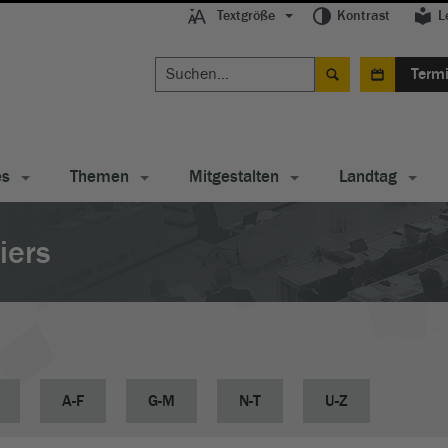
Textgröße
Kontrast
L
Term
es
Themen
Mitgestalten
Landtag
iers
A-F
G-M
N-T
U-Z