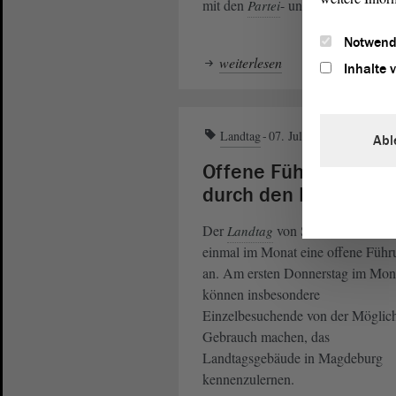
mit den
- und Wahlprogram
Partei
Notwend
weiterlesen
Inhalte 
Landtag
07. Juli 2026
Abl
Offene Führungen
durch den Landtag
Der
von Sachsen-Anhalt b
Landtag
einmal im Monat eine offene Führ
an. Am ersten Donnerstag im Mon
können insbesondere
Einzelbesuchende von der Möglich
Gebrauch machen, das
Landtagsgebäude in Magdeburg
kennenzulernen.