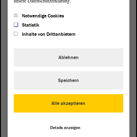
unsere Datenschutzerklärung.
Telefon und Fax
Notwendige Cookies
Zentrale:
0391 / 560 - 0
Statistik
Fax:
0391 / 560 - 1123
Inhalte von Drittanbietern
Presse- und Öffentlichkeitsarbeit
0391 / 560 - 0
Ablehnen
Besucherdienst
0391 / 560 - 0
Speichern
Kontakt
Alle akzeptieren
landtag@lt.sachsen-anhalt.de
Mit diesem Kontaktformular senden Sie der Verwaltung des
Details anzeigen
Landtags eine Nachricht. Wenn Sie sich an die Fraktionen