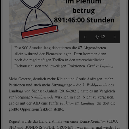
1/12
Fast 900 Stunden lang debattierten die 87 Abgeordneten
allein während der Plenarsitzungen. Dazu kommen dann
noch die regelmäßigen Treffen in den unterschiedlichen
Fachausschüssen und jeweiligen Fraktionen. Grafik:
Landtag
Mehr Gesetze, deutlich mehr Kleine und Große Anfragen, mehr
Petitionen und auch mehr Sitzungstage – die 7.
Wahlperiode
des
Landtags von Sachsen-Anhalt (2016–2021) hatte es im Vergleich
zur Vorgänger-
Wahlperiode
wirklich in sich. Nicht zu vergessen,
gab es mit der AfD eine fünfte
Fraktion
im
Landtag
, die dort die
größte Oppositionsfraktion stellte.
Regiert wurde das Land erstmals von einer Kenia-
Koalition
(CDU,
SPD und BÜNDNIS 90/DIE GRÜNEN), was immer mal wieder für