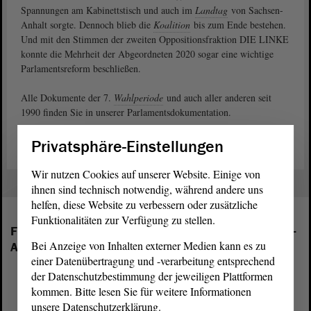
Spannungen am Kabinettstisch und auch im
Landtag
von Sachsen-
Anhalt sorgte. Dennoch blieb die
Koalition
bis zum Ende bestehen.
Und mit den Stimmen der zweiten Oppositionsfraktion DIE LINKE
konnte die Mehrheit der Abgeordneten 2020 sogar eine wichtige
Parlamentsreform beschließen.
Alle Dokumente der 7.
Wahlperiode
und auch aller anderen seit
1990 finden Sie in unserer Parlamentsdokumentation.
Privatsphäre-Einstellungen
Wir nutzen Cookies auf unserer Website. Einige von
ihnen sind technisch notwendig, während andere uns
helfen, diese Website zu verbessern oder zusätzliche
Funktionalitäten zur Verfügung zu stellen.
Folgende Fraktionen sind im Landtag von Sachsen-
Bei Anzeige von Inhalten externer Medien kann es zu
Anhalt vertreten:
einer Datenübertragung und -verarbeitung entsprechend
der Datenschutzbestimmung der jeweiligen Plattformen
kommen. Bitte lesen Sie für weitere Informationen
unsere Datenschutzerklärung.