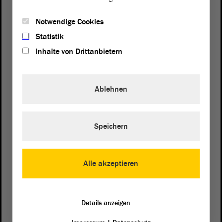
Notwendige Cookies
Statistik
Inhalte von Drittanbietern
Ablehnen
Speichern
Postanschrift
von Sachsen-Anhalt
Landtag
Domplatz 6–9
Alle akzeptieren
39104 Magdeburg
Wegbeschreibung
Details anzeigen
Auf Google Maps