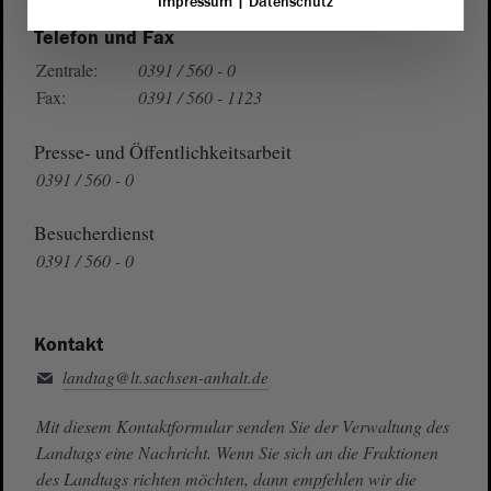
Impressum
|
Datenschutz
Telefon und Fax
Zentrale:
0391 / 560 - 0
Fax:
0391 / 560 - 1123
Presse- und Öffentlichkeitsarbeit
0391 / 560 - 0
Besucherdienst
0391 / 560 - 0
Kontakt
landtag@lt.sachsen-anhalt.de
Mit diesem Kontaktformular senden Sie der Verwaltung des
Landtags eine Nachricht. Wenn Sie sich an die Fraktionen
des Landtags richten möchten, dann empfehlen wir die