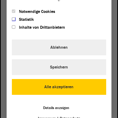
Notwendige Cookies
Statistik
Inhalte von Drittanbietern
Ablehnen
Speichern
Postanschrift
von Sachsen-Anhalt
Landtag
Domplatz 6–9
Alle akzeptieren
39104 Magdeburg
Wegbeschreibung
Details anzeigen
Auf Google Maps