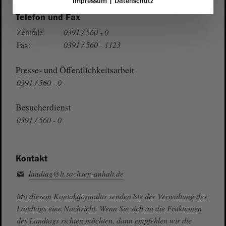
Impressum
|
Datenschutz
Telefon und Fax
Zentrale:
0391 / 560 - 0
Fax:
0391 / 560 - 1123
Presse- und Öffentlichkeitsarbeit
0391 / 560 - 0
Besucherdienst
0391 / 560 - 0
Kontakt
landtag@lt.sachsen-anhalt.de
Mit diesem Kontaktformular senden Sie der Verwaltung des
Landtags eine Nachricht. Wenn Sie sich an die Fraktionen
des Landtags richten möchten, dann empfehlen wir die