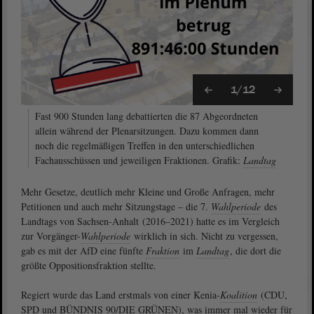
1/12
Fast 900 Stunden lang debattierten die 87 Abgeordneten
allein während der Plenarsitzungen. Dazu kommen dann
noch die regelmäßigen Treffen in den unterschiedlichen
Fachausschüssen und jeweiligen Fraktionen. Grafik:
Landtag
Mehr Gesetze, deutlich mehr Kleine und Große Anfragen, mehr
Petitionen und auch mehr Sitzungstage – die 7.
Wahlperiode
des
Landtags von Sachsen-Anhalt (2016–2021) hatte es im Vergleich
zur Vorgänger-
Wahlperiode
wirklich in sich. Nicht zu vergessen,
gab es mit der AfD eine fünfte
Fraktion
im
Landtag
, die dort die
größte Oppositionsfraktion stellte.
Regiert wurde das Land erstmals von einer Kenia-
Koalition
(CDU,
SPD und BÜNDNIS 90/DIE GRÜNEN), was immer mal wieder für