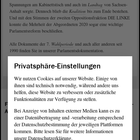
Spannungen am Kabinettstisch und auch im
Landtag
von Sachsen-
Anhalt sorgte. Dennoch blieb die
Koalition
bis zum Ende bestehen.
Und mit den Stimmen der zweiten Oppositionsfraktion DIE LINKE
konnte die Mehrheit der Abgeordneten 2020 sogar eine wichtige
Parlamentsreform beschließen.
Alle Dokumente der 7.
Wahlperiode
und auch aller anderen seit
1990 finden Sie in unserer Parlamentsdokumentation.
Privatsphäre-Einstellungen
Wir nutzen Cookies auf unserer Website. Einige von
ihnen sind technisch notwendig, während andere uns
helfen, diese Website zu verbessern oder zusätzliche
Funktionalitäten zur Verfügung zu stellen.
Folgende Fraktionen sind im Landtag von Sachsen-
Bei Anzeige von Inhalten externer Medien kann es zu
Anhalt vertreten:
einer Datenübertragung und -verarbeitung entsprechend
der Datenschutzbestimmung der jeweiligen Plattformen
kommen. Bitte lesen Sie für weitere Informationen
unsere Datenschutzerklärung.