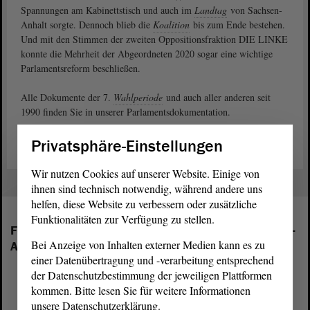
Spannungen am Kabinettstisch und auch im
Landtag
von Sachsen-
Anhalt sorgte. Dennoch blieb die
Koalition
bis zum Ende bestehen.
Und mit den Stimmen der zweiten Oppositionsfraktion DIE LINKE
konnte die Mehrheit der Abgeordneten 2020 sogar eine wichtige
Parlamentsreform beschließen.
Alle Dokumente der 7.
Wahlperiode
und auch aller anderen seit
1990 finden Sie in unserer Parlamentsdokumentation.
Privatsphäre-Einstellungen
Wir nutzen Cookies auf unserer Website. Einige von
ihnen sind technisch notwendig, während andere uns
helfen, diese Website zu verbessern oder zusätzliche
Funktionalitäten zur Verfügung zu stellen.
Folgende Fraktionen sind im Landtag von Sachsen-
Bei Anzeige von Inhalten externer Medien kann es zu
Anhalt vertreten:
einer Datenübertragung und -verarbeitung entsprechend
der Datenschutzbestimmung der jeweiligen Plattformen
kommen. Bitte lesen Sie für weitere Informationen
unsere Datenschutzerklärung.