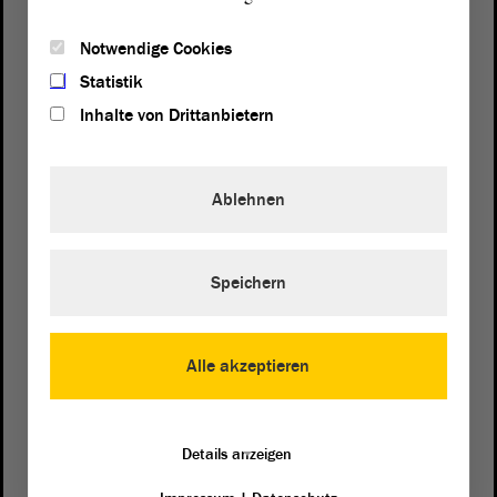
Notwendige Cookies
Statistik
Inhalte von Drittanbietern
Ablehnen
Speichern
Postanschrift
von Sachsen-Anhalt
Landtag
Domplatz 6–9
Alle akzeptieren
39104 Magdeburg
Wegbeschreibung
Details anzeigen
Auf Google Maps