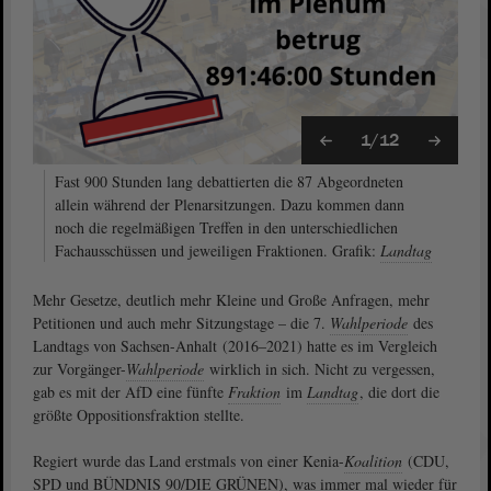
1/12
Fast 900 Stunden lang debattierten die 87 Abgeordneten
allein während der Plenarsitzungen. Dazu kommen dann
noch die regelmäßigen Treffen in den unterschiedlichen
Fachausschüssen und jeweiligen Fraktionen. Grafik:
Landtag
Mehr Gesetze, deutlich mehr Kleine und Große Anfragen, mehr
Petitionen und auch mehr Sitzungstage – die 7.
Wahlperiode
des
Landtags von Sachsen-Anhalt (2016–2021) hatte es im Vergleich
zur Vorgänger-
Wahlperiode
wirklich in sich. Nicht zu vergessen,
gab es mit der AfD eine fünfte
Fraktion
im
Landtag
, die dort die
größte Oppositionsfraktion stellte.
Regiert wurde das Land erstmals von einer Kenia-
Koalition
(CDU,
SPD und BÜNDNIS 90/DIE GRÜNEN), was immer mal wieder für