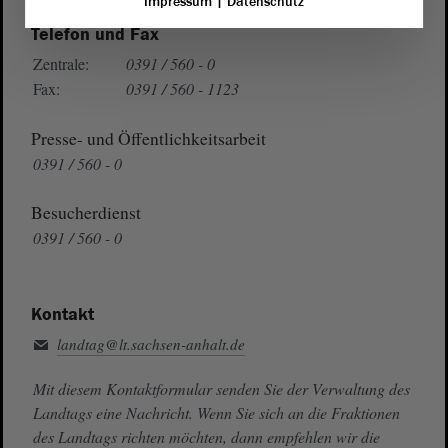
Impressum
|
Datenschutz
Telefon und Fax
Zentrale:
0391 / 560 - 0
Fax:
0391 / 560 - 1123
Presse- und Öffentlichkeitsarbeit
0391 / 560 - 0
Besucherdienst
0391 / 560 - 0
Kontakt
landtag@lt.sachsen-anhalt.de
Mit diesem Kontaktformular senden Sie der Verwaltung des
Landtags eine Nachricht. Wenn Sie sich an die Fraktionen
des Landtags richten möchten, dann empfehlen wir die