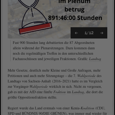
1/12
Fast 900 Stunden lang debattierten die 87 Abgeordneten
allein während der Plenarsitzungen. Dazu kommen dann
noch die regelmäßigen Treffen in den unterschiedlichen
Fachausschüssen und jeweiligen Fraktionen. Grafik:
Landtag
Mehr Gesetze, deutlich mehr Kleine und Große Anfragen, mehr
Petitionen und auch mehr Sitzungstage – die 7.
Wahlperiode
des
Landtags von Sachsen-Anhalt (2016–2021) hatte es im Vergleich
zur Vorgänger-
Wahlperiode
wirklich in sich. Nicht zu vergessen,
gab es mit der AfD eine fünfte
Fraktion
im
Landtag
, die dort die
größte Oppositionsfraktion stellte.
Regiert wurde das Land erstmals von einer Kenia-
Koalition
(CDU,
SPD und BÜNDNIS 90/DIE GRÜNEN), was immer mal wieder für