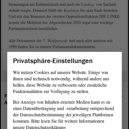
Spannungen am Kabinettstisch und auch im
Landtag
von Sachsen-
Anhalt sorgte. Dennoch blieb die
Koalition
bis zum Ende bestehen.
Und mit den Stimmen der zweiten Oppositionsfraktion DIE LINKE
konnte die Mehrheit der Abgeordneten 2020 sogar eine wichtige
Parlamentsreform beschließen.
Alle Dokumente der 7.
Wahlperiode
und auch aller anderen seit
1990 finden Sie in unserer Parlamentsdokumentation.
Privatsphäre-Einstellungen
Wir nutzen Cookies auf unserer Website. Einige von
ihnen sind technisch notwendig, während andere uns
helfen, diese Website zu verbessern oder zusätzliche
Funktionalitäten zur Verfügung zu stellen.
Folgende Fraktionen sind im Landtag von Sachsen-
Bei Anzeige von Inhalten externer Medien kann es zu
Anhalt vertreten:
einer Datenübertragung und -verarbeitung entsprechend
der Datenschutzbestimmung der jeweiligen Plattformen
kommen. Bitte lesen Sie für weitere Informationen
unsere Datenschutzerklärung.