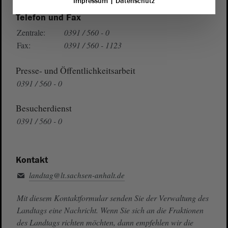
Impressum
|
Datenschutz
Telefon und Fax
Zentrale:
0391 / 560 - 0
Fax:
0391 / 560 - 1123
Presse- und Öffentlichkeitsarbeit
0391 / 560 - 0
Besucherdienst
0391 / 560 - 0
Kontakt
landtag@lt.sachsen-anhalt.de
Mit diesem Kontaktformular senden Sie der Verwaltung des
Landtags eine Nachricht. Wenn Sie sich an die Fraktionen
des Landtags richten möchten, dann empfehlen wir die