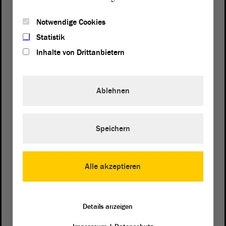
Notwendige Cookies
Statistik
Inhalte von Drittanbietern
Ablehnen
Speichern
Postanschrift
von Sachsen-Anhalt
Landtag
Domplatz 6–9
Alle akzeptieren
39104 Magdeburg
Wegbeschreibung
Details anzeigen
Auf Google Maps