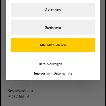
von Sachsen-Anhalt
Landtag
Ablehnen
Domplatz 6–9
39104 Magdeburg
Speichern
Wegbeschreibung
Auf Google Maps
Alle akzeptieren
Telefon und Fax
Zentrale:
0391 / 560 - 0
Fax:
0391 / 560 - 1123
Details anzeigen
Presse- und Öffentlichkeitsarbeit
Impressum
|
Datenschutz
0391 / 560 - 0
Besucherdienst
0391 / 560 - 0