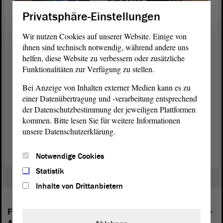
Privatsphäre-Einstellungen
Wir nutzen Cookies auf unserer Website. Einige von
ihnen sind technisch notwendig, während andere uns
helfen, diese Website zu verbessern oder zusätzliche
© ltlsa/stb
Funktionalitäten zur Verfügung zu stellen.
Kunst-Tourismus im
Landtag
: Ein Engländer kommt extra
Bei Anzeige von Inhalten externer Medien kann es zu
wegen der Glas-Beton-Fenster nach Magdeburg.
einer Datenübertragung und -verarbeitung entsprechend
der Datenschutzbestimmung der jeweiligen Plattformen
kommen. Bitte lesen Sie für weitere Informationen
Architektur und Kunst im Landtag
unsere Datenschutzerklärung.
Notwendige Cookies
Statistik
Inhalte von Drittanbietern
Folgende Fraktionen sind im Landtag von Sachsen-