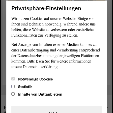
Privatsphäre-Einstellungen
Wir nutzen Cookies auf unserer Website. Einige von
ihnen sind technisch notwendig, während andere uns
helfen, diese Website zu verbessern oder zusätzliche
© ltlsa/stb
Funktionalitäten zur Verfügung zu stellen.
Kunst-Tourismus im
Landtag
: Ein Engländer kommt extra
Bei Anzeige von Inhalten externer Medien kann es zu
wegen der Glas-Beton-Fenster nach Magdeburg.
einer Datenübertragung und -verarbeitung entsprechend
der Datenschutzbestimmung der jeweiligen Plattformen
kommen. Bitte lesen Sie für weitere Informationen
Architektur und Kunst im Landtag
unsere Datenschutzerklärung.
Notwendige Cookies
Statistik
Inhalte von Drittanbietern
Folgende Fraktionen sind im Landtag von Sachsen-