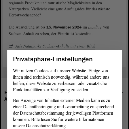
regionale Produkte und touristische Möglichkeiten in den
Naturparken. Vielleicht eine gute Ausflugsidee für das nächste
Herbstwochenende?
Die Ausstellung ist bis
im
Landtag
von
15. November 2024
Sachsen-Anhalt zu sehen, der Eintritt ist kostenfrei.
Alle Naturparke Sachsen-Anhalts auf einen Blick
Privatsphäre-Einstellungen
Wir nutzen Cookies auf unserer Website. Einige von
ihnen sind technisch notwendig, während andere uns
helfen, diese Website zu verbessern oder zusätzliche
Funktionalitäten zur Verfügung zu stellen.
Folgende Fraktionen sind im Landtag von Sachsen-
Anhalt vertreten:
Bei Anzeige von Inhalten externer Medien kann es zu
einer Datenübertragung und -verarbeitung entsprechend
der Datenschutzbestimmung der jeweiligen Plattformen
kommen. Bitte lesen Sie für weitere Informationen
unsere Datenschutzerklärung.