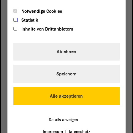
Notwendige Cookies
Statistik
Inhalte von Drittanbietern
Ablehnen
Speichern
Postanschrift
von Sachsen-Anhalt
Landtag
Domplatz 6–9
Alle akzeptieren
39104 Magdeburg
Wegbeschreibung
Details anzeigen
Auf Google Maps
Impressum
|
Datenschutz