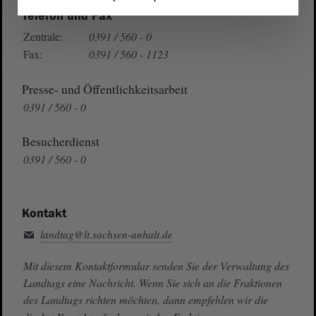
Telefon und Fax
Zentrale:
0391 / 560 - 0
Fax:
0391 / 560 - 1123
Presse- und Öffentlichkeitsarbeit
0391 / 560 - 0
Besucherdienst
0391 / 560 - 0
Kontakt
landtag@lt.sachsen-anhalt.de
Mit diesem Kontaktformular senden Sie der Verwaltung des
Landtags eine Nachricht. Wenn Sie sich an die Fraktionen
des Landtags richten möchten, dann empfehlen wir die