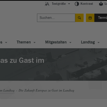
Textgröße
Kontrast
L
Term
es
Themen
Mitgestalten
Landtag
as zu Gast im
im Landtag
Die Zukunft Europas zu Gast im Landtag